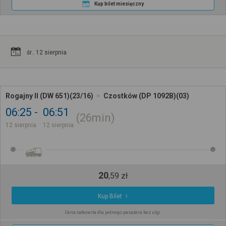
Kup bilet miesięczny
śr.. 12 sierpnia
Rogajny II (DW 651)(23/16)
Czostków (DP 1092B)(03)
06:25
06:51
26min
12 sierpnia
12 sierpnia
20
,
59
zł
Kup Bilet
Cena całkowita dla jednego pasażera bez ulgi