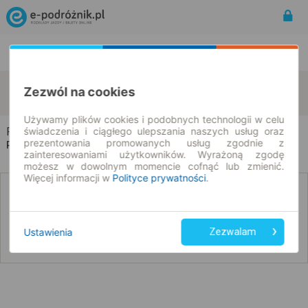
Rozkład Jazdy | Bilety
Bilety okresowe
Rogajny
Czostków
Zezwól na cookies
zmień kryteria
08.08.2026 | -- : --
Używamy plików cookies i podobnych technologii w celu
Rogajny → Czostków
świadczenia i ciągłego ulepszania naszych usług oraz
prezentowania promowanych usług zgodnie z
Rozkład jazdy i bilety
zainteresowaniami użytkowników. Wyrażoną zgodę
możesz w dowolnym momencie cofnąć lub zmienić.
Więcej informacji w
Polityce prywatności
.
Nie znaleźliśmy połączeń na podany dzień
Ustawienia
Zezwalam
Poniżej przedstawiamy dostępne połączenia z innych dat