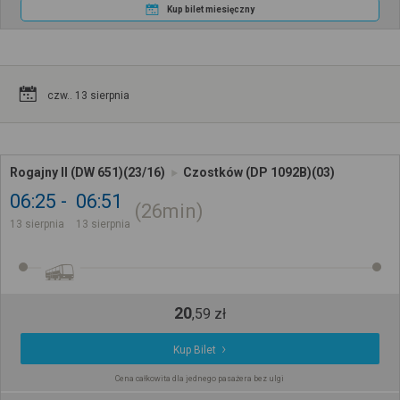
Kup bilet miesięczny
czw.. 13 sierpnia
Rogajny II (DW 651)(23/16)
Czostków (DP 1092B)(03)
06:25
06:51
26min
13 sierpnia
13 sierpnia
20
,
59
zł
Kup Bilet
Cena całkowita dla jednego pasażera bez ulgi