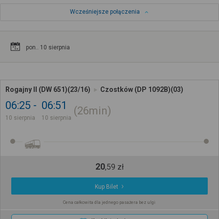
Wcześniejsze połączenia
pon.. 10 sierpnia
Rogajny II (DW 651)(23/16)
Czostków (DP 1092B)(03)
06:25
06:51
26min
10 sierpnia
10 sierpnia
20
,
59
zł
Kup Bilet
Cena całkowita dla jednego pasażera bez ulgi