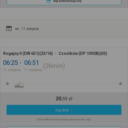
Kup bilet miesięczny
wt.. 11 sierpnia
Rogajny II (DW 651)(23/16)
Czostków (DP 1092B)(03)
06:25
06:51
26min
11 sierpnia
11 sierpnia
20
,
59
zł
Kup Bilet
Cena całkowita dla jednego pasażera bez ulgi