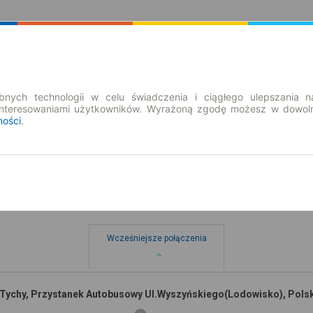
Rozkład Jazdy | Bilety
Bilety okresowe
nych technologii w celu świadczenia i ciągłego ulepszania n
interesowaniami użytkowników. Wyrażoną zgodę możesz w dowoln
ności
.
Wcześniejsze połączenia
Tychy, Przystanek Autobusowy Ul.Wyszyńskiego(Lodowisko), Pols