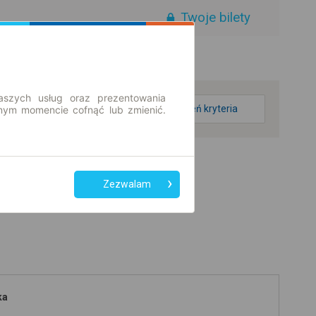
Twoje bilety
aszych usług oraz prezentowania
zmień kryteria
ym momencie cofnąć lub zmienić.
Zezwalam
ka