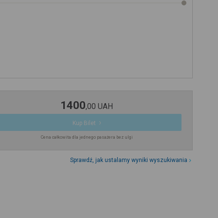
1400
,
00
UAH
Kup Bilet
Cena całkowita dla jednego pasażera bez ulgi
Sprawdź, jak ustalamy wyniki wyszukiwania