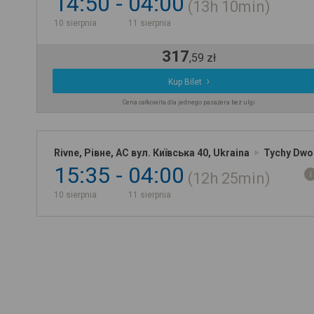
14:50
04:00
13h
10min
10 sierpnia
11 sierpnia
317
,
59
zł
Kup Bilet
Cena całkowita dla jednego pasażera bez ulgi
Rivne, Рівне, АС вул. Київська 40, Ukraina
Tychy Dwo
15:35
04:00
12h
25min
10 sierpnia
11 sierpnia