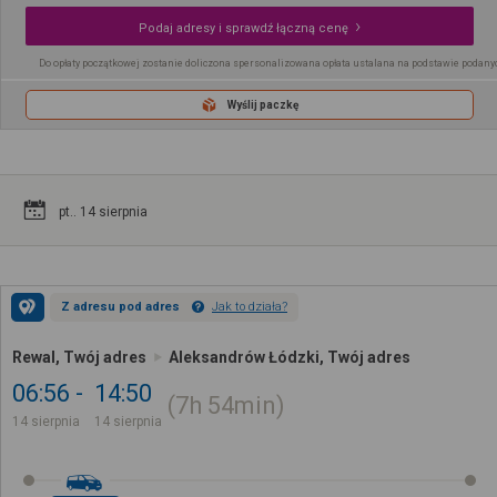
Podaj adresy i sprawdź łączną cenę
Do opłaty początkowej zostanie doliczona spersonalizowana opłata ustalana na podstawie podany
Wyślij paczkę
pt.. 14 sierpnia
Z adresu pod adres
Jak to działa?
Rewal, Twój adres
Aleksandrów Łódzki, Twój adres
06:56
14:50
7h
54min
14 sierpnia
14 sierpnia