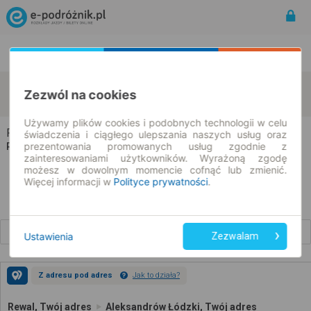
Rozkład Jazdy | Bilety
Bilety okresowe
Rewal
Aleksandrów Łódzki
Zezwól na cookies
zmień kryteria
11.08.2026 | -- : --
Używamy plików cookies i podobnych technologii w celu
Rewal → Aleksandrów Łódzki
świadczenia i ciągłego ulepszania naszych usług oraz
prezentowania promowanych usług zgodnie z
Rozkład jazdy i bilety
zainteresowaniami użytkowników. Wyrażoną zgodę
możesz w dowolnym momencie cofnąć lub zmienić.
Więcej informacji w
Polityce prywatności
.
Wcześniejsze połączenia
Ustawienia
Zezwalam
Z adresu pod adres
Jak to działa?
Rewal, Twój adres
Aleksandrów Łódzki, Twój adres