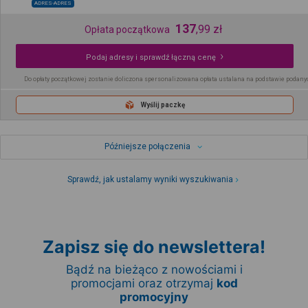
ADRES-ADRES
137
,
99
zł
Opłata początkowa
Podaj adresy i sprawdź łączną cenę
Do opłaty początkowej zostanie doliczona spersonalizowana opłata ustalana na podstawie podany
Wyślij paczkę
Późniejsze połączenia
Sprawdź, jak ustalamy wyniki wyszukiwania
Zapisz się do newslettera!
Bądź na bieżąco z nowościami i
promocjami oraz otrzymaj
kod
promocyjny