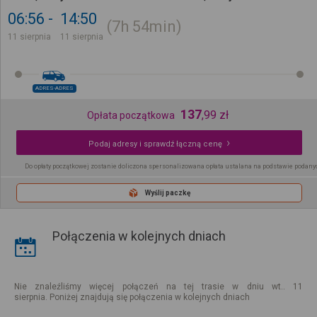
06:56
14:50
7h
54min
11 sierpnia
11 sierpnia
ADRES-ADRES
137
,
99
zł
Opłata początkowa
Podaj adresy i sprawdź łączną cenę
Do opłaty początkowej zostanie doliczona spersonalizowana opłata ustalana na podstawie podany
Wyślij paczkę
Połączenia w kolejnych dniach
Nie znaleźliśmy więcej połączeń na tej trasie w dniu wt.. 11
sierpnia. Poniżej znajdują się połączenia w kolejnych dniach