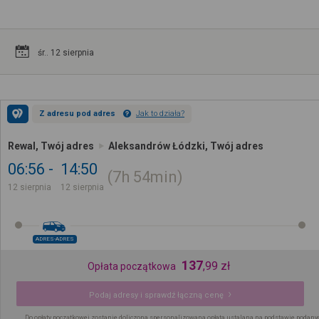
śr.. 12 sierpnia
Z adresu pod adres
Jak to działa?
Rewal, Twój adres
Aleksandrów Łódzki, Twój adres
06:56
14:50
7h
54min
12 sierpnia
12 sierpnia
ADRES-ADRES
137
,
99
zł
Opłata początkowa
Podaj adresy i sprawdź łączną cenę
Do opłaty początkowej zostanie doliczona spersonalizowana opłata ustalana na podstawie podany