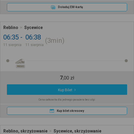
Doładuj EM-kartę
Reblino
Sycewice
06:35
06:38
3min
11 sierpnia
11 sierpnia
REGIO
7
,
00
zł
Kup Bilet
Cena całkowita dla jednego pasażera bez ulgi
Kup bilet okresowy
Reblino, skrzyżowanie
Sycewice, skrzyżowanie