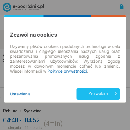
Rozkład Jazdy | Bilety
Bilety okresowe
Zezwól na cookies
Reblino
Sycewice
zmień kryteria
11.08.2026 | -- : --
Używamy plików cookies i podobnych technologii w celu
świadczenia i ciągłego ulepszania naszych usług oraz
Reblino → Sycewice
prezentowania promowanych usług zgodnie z
zainteresowaniami użytkowników. Wyrażoną zgodę
Rozkład jazdy i bilety
możesz w dowolnym momencie cofnąć lub zmienić.
Więcej informacji w
Polityce prywatności
.
Wcześniejsze połączenia
Ustawienia
Zezwalam
Reblino
Sycewice
04:48
04:52
4min
11 sierpnia
11 sierpnia