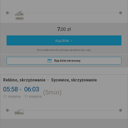
REGIO
7
,
00
zł
Kup Bilet
Cena całkowita dla jednego pasażera bez ulgi
Kup bilet okresowy
Reblino, skrzyżowanie
Sycewice, skrzyżowanie
05:58
06:03
5min
11 sierpnia
11 sierpnia