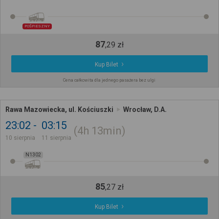
POŚPIESZNY
87
,
29
zł
Kup Bilet
Cena całkowita dla jednego pasażera bez ulgi
Rawa Mazowiecka, ul. Kościuszki
Wrocław, D.A.
23:02
03:15
4h
13min
10 sierpnia
11 sierpnia
N1302
85
,
27
zł
Kup Bilet