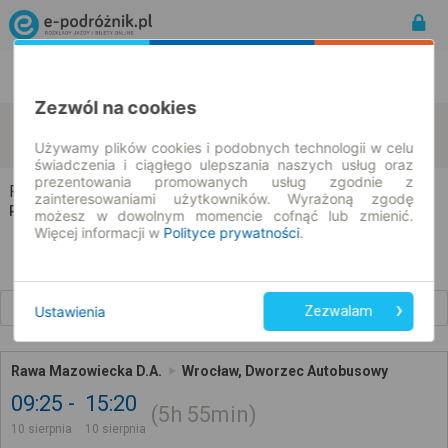
Rozkład Jazdy | Bilety
Bilety okresowe
Zezwól na cookies
Rawa Mazowiecka
Wrocław
zmień kryteria
10.08.2026 | -- : --
Używamy plików cookies i podobnych technologii w celu
świadczenia i ciągłego ulepszania naszych usług oraz
prezentowania promowanych usług zgodnie z
Rawa Mazowiecka → Wrocław
zainteresowaniami użytkowników. Wyrażoną zgodę
Rozkład jazdy i bilety
możesz w dowolnym momencie cofnąć lub zmienić.
Więcej informacji w
Polityce prywatności
.
Wcześniejsze połączenia
Ustawienia
Zezwalam
Rawa Mazowiecka D.A.
Wrocław, Dworzec Autobusowy
09:25
15:20
5h
55min
10 sierpnia
10 sierpnia