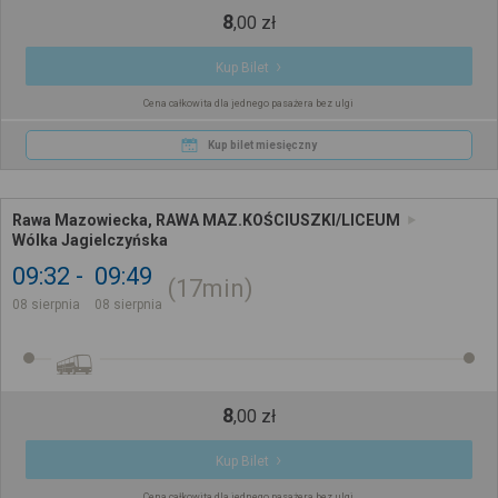
8
,
00
zł
Kup Bilet
Cena całkowita dla jednego pasażera bez ulgi
Kup bilet miesięczny
Rawa Mazowiecka, RAWA MAZ.KOŚCIUSZKI/LICEUM
Wólka Jagielczyńska
09:32
09:49
17min
08 sierpnia
08 sierpnia
8
,
00
zł
Kup Bilet
Cena całkowita dla jednego pasażera bez ulgi