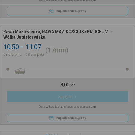
Kup bilet miesięczny
Rawa Mazowiecka, RAWA MAZ.KOŚCIUSZKI/LICEUM
Wólka Jagielczyńska
10:50
11:07
17min
08 sierpnia
08 sierpnia
8
,
00
zł
Kup Bilet
Cena całkowita dla jednego pasażera bez ulgi
Kup bilet miesięczny