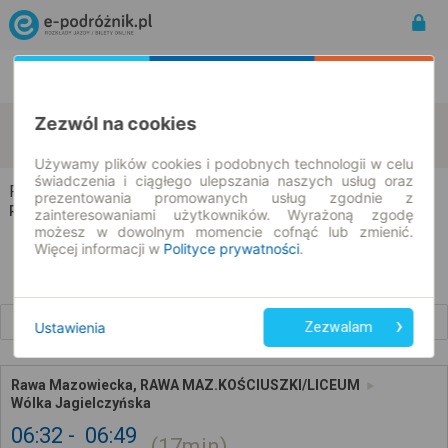
Rozkład Jazdy | Bilety
Bilety okresowe
Zezwól na cookies
Rawa Mazowiecka
Wólka Jagielczyńska
zmień kryteria
08.08.2026 | -- : --
Używamy plików cookies i podobnych technologii w celu
świadczenia i ciągłego ulepszania naszych usług oraz
Rawa Mazowiecka → Wólka Jagielczyńska
prezentowania promowanych usług zgodnie z
Rozkład jazdy i bilety
zainteresowaniami użytkowników. Wyrażoną zgodę
możesz w dowolnym momencie cofnąć lub zmienić.
Więcej informacji w
Polityce prywatności
.
Wcześniejsze połączenia
Ustawienia
Zezwalam
Rawa Mazowiecka, RAWA MAZ.KOŚCIUSZKI/LICEUM
Wólka Jagielczyńska
06:32
06:49
17min