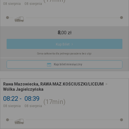
08 sierpnia
08 sierpnia
8
,
00
zł
Kup Bilet
Cena całkowita dla jednego pasażera bez ulgi
Kup bilet miesięczny
Rawa Mazowiecka, RAWA MAZ.KOŚCIUSZKI/LICEUM
Wólka Jagielczyńska
08:22
08:39
17min
08 sierpnia
08 sierpnia