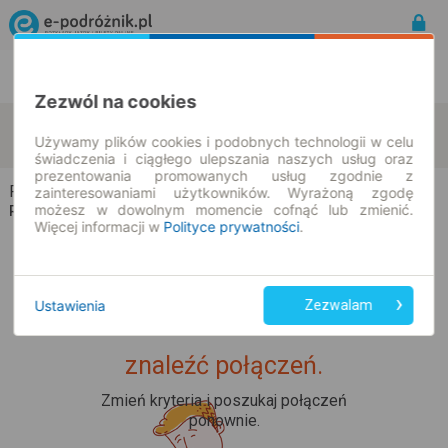
Rozkład Jazdy | Bilety
Bilety okresowe
Zezwól na cookies
Ratoszyn
Branica
zmień kryteria
Używamy plików cookies i podobnych technologii w celu
10.08.2026 | -- : --
świadczenia i ciągłego ulepszania naszych usług oraz
prezentowania promowanych usług zgodnie z
Ratoszyn → Branica
zainteresowaniami użytkowników. Wyrażoną zgodę
możesz w dowolnym momencie cofnąć lub zmienić.
Rozkład jazdy i bilety
Więcej informacji w
Polityce prywatności
.
Ustawienia
Zezwalam
Upss... Nie udało nam się
znaleźć połączeń.
Zmień kryteria i poszukaj połączeń
ponownie.