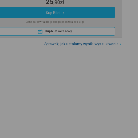
25
,
90
zł
Kup Bilet
Cena całkowita dla jednego pasażera bez ulgi
Kup bilet okresowy
Sprawdź, jak ustalamy wyniki wyszukiwania