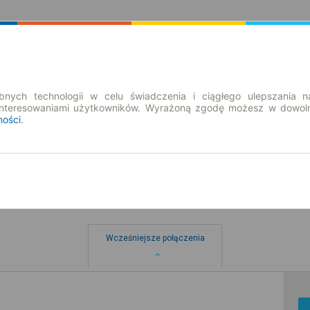
Rozkład Jazdy | Bilety
Bilety okresowe
nych technologii w celu świadczenia i ciągłego ulepszania n
interesowaniami użytkowników. Wyrażoną zgodę możesz w dowoln
ności
.
Wcześniejsze połączenia