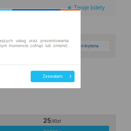
Twoje bilety
aszych usług oraz prezentowania
ym momencie cofnąć lub zmienić.
zmień kryteria
Zezwalam
25
,
90
zł