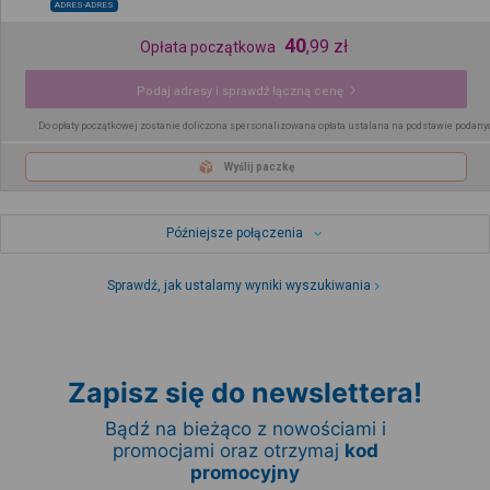
ADRES-ADRES
40
,
99
zł
Opłata początkowa
Podaj adresy i sprawdź łączną cenę
Do opłaty początkowej zostanie doliczona spersonalizowana opłata ustalana na podstawie podany
Wyślij paczkę
Późniejsze połączenia
Sprawdź, jak ustalamy wyniki wyszukiwania
Zapisz się do newslettera!
Bądź na bieżąco z nowościami i
promocjami oraz otrzymaj
kod
promocyjny