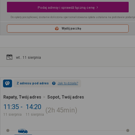
Podaj adresy i sprawdź łączną cenę
Do opłaty początkowej zostanie doliczona spersonalizowana opłata ustalana na podstawie podany
Wyślij paczkę
wt.. 11 sierpnia
Z adresu pod adres
Jak to działa?
Rapaty, Twój adres
Sopot, Twój adres
11:35
14:20
2h
45min
11 sierpnia
11 sierpnia