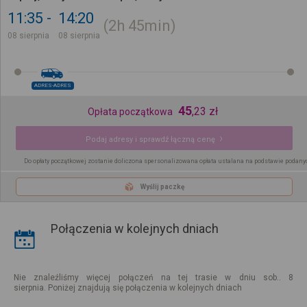
11:35
14:20
2h
45min
08 sierpnia
08 sierpnia
ADRES-ADRES
45
,
23
zł
Opłata początkowa
Podaj adresy i sprawdź łączną cenę
Do opłaty początkowej zostanie doliczona spersonalizowana opłata ustalana na podstawie podany
Wyślij paczkę
Połączenia w kolejnych dniach
Nie znaleźliśmy więcej połączeń na tej trasie w dniu sob.. 8
sierpnia. Poniżej znajdują się połączenia w kolejnych dniach