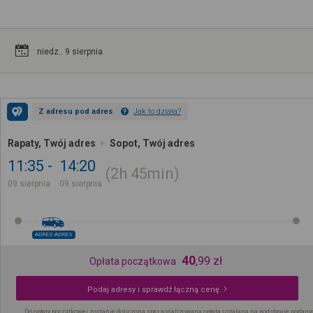
niedz.. 9 sierpnia
Z adresu pod adres
Jak to działa?
Rapaty, Twój adres
Sopot, Twój adres
11:35
14:20
2h
45min
09 sierpnia
09 sierpnia
ADRES-ADRES
40
,
99
zł
Opłata początkowa
Podaj adresy i sprawdź łączną cenę
Do opłaty początkowej zostanie doliczona spersonalizowana opłata ustalana na podstawie podany