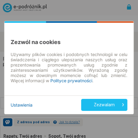
Rozkład Jazdy | Bilety
Bilety okresowe
Rapaty
Sopot
Zezwól na cookies
zmień kryteria
08.08.2026 | -- : --
Używamy plików cookies i podobnych technologii w celu
Rapaty → Sopot
świadczenia i ciągłego ulepszania naszych usług oraz
prezentowania promowanych usług zgodnie z
Rozkład jazdy i bilety
zainteresowaniami użytkowników. Wyrażoną zgodę
możesz w dowolnym momencie cofnąć lub zmienić.
Więcej informacji w
Polityce prywatności
.
Wcześniejsze połączenia
Ustawienia
Zezwalam
Z adresu pod adres
Jak to działa?
Rapaty, Twój adres
Sopot, Twój adres