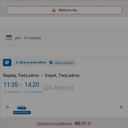
Wyślij paczkę
pon.. 10 sierpnia
Z adresu pod adres
Jak to działa?
Rapaty, Twój adres
Sopot, Twój adres
11:35
14:20
2h
45min
10 sierpnia
10 sierpnia
ADRES-ADRES
40
,
99
zł
Opłata początkowa