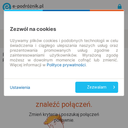
Rozkład Jazdy | Bilety
Bilety okresowe
Zezwól na cookies
Radzików-Stopki
Pióry Wielkie
zmień kryteria
Używamy plików cookies i podobnych technologii w celu
10.08.2026 | -- : --
świadczenia i ciągłego ulepszania naszych usług oraz
prezentowania promowanych usług zgodnie z
Radzików-Stopki → Pióry Wielkie
zainteresowaniami użytkowników. Wyrażoną zgodę
możesz w dowolnym momencie cofnąć lub zmienić.
Rozkład jazdy i bilety
Więcej informacji w
Polityce prywatności
.
Ustawienia
Zezwalam
Upss... Nie udało nam się
znaleźć połączeń.
Zmień kryteria i poszukaj połączeń
ponownie.