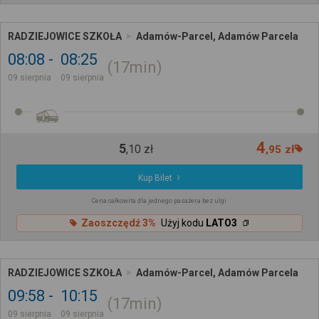
RADZIEJOWICE SZKOŁA
Adamów-Parcel, Adamów Parcela
08:08
08:25
17min
09 sierpnia
09 sierpnia
4
5
,
10
zł
,
95
zł
Kup Bilet
Cena całkowita dla jednego pasażera bez ulgi
Zaoszczędź 3%
Użyj kodu
LATO3
RADZIEJOWICE SZKOŁA
Adamów-Parcel, Adamów Parcela
09:58
10:15
17min
09 sierpnia
09 sierpnia