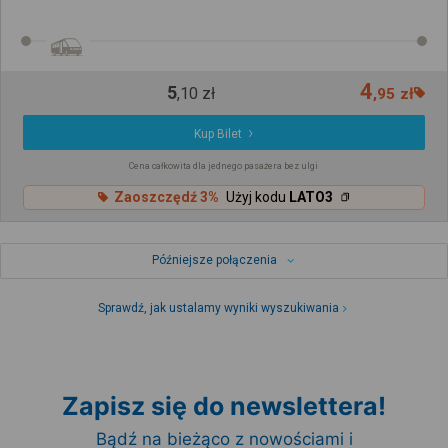
4
5
,
10
zł
,
95
zł
Kup Bilet
Cena całkowita dla jednego pasażera bez ulgi
Zaoszczędź 3%
Użyj kodu
LATO3
Późniejsze połączenia
Sprawdź, jak ustalamy wyniki wyszukiwania
Zapisz się do newslettera!
Bądź na bieżąco z nowościami i