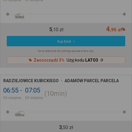
4
5
,
10
zł
,
95
zł
Kup Bilet
Cena całkowita dla jednego pasażera bez ulgi
Zaoszczędź 3%
Użyj kodu
LATO3
RADZIEJOWICE KUBICKIEGO
ADAMÓW PARCEL PARCELA
06:55
07:05
10min
09 sierpnia
09 sierpnia
3
,
50
zł