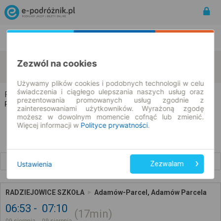
Rozkład Jazdy | Bilety
Bilety okresowe
Radziejowice
Adamów-Parcel
Zezwól na cookies
zmień kryteria
09.08.2026 | -- : --
Używamy plików cookies i podobnych technologii w celu
świadczenia i ciągłego ulepszania naszych usług oraz
Radziejowice → Adamów-Parcel
prezentowania promowanych usług zgodnie z
Rozkład jazdy i bilety
zainteresowaniami użytkowników. Wyrażoną zgodę
możesz w dowolnym momencie cofnąć lub zmienić.
Więcej informacji w
Polityce prywatności
.
Wcześniejsze połączenia
Ustawienia
Zezwalam
RADZIEJOWICE SZKOŁA
Adamów-Parcel, Adamów Parcela
06:53
07:10
17min
09 sierpnia
09 sierpnia