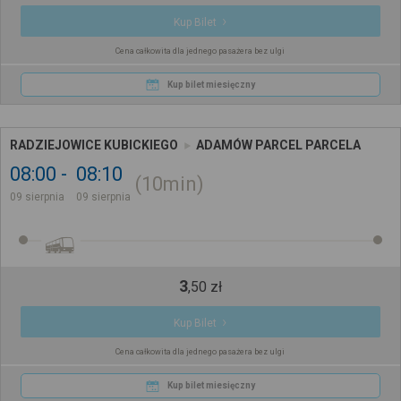
Kup Bilet
Cena całkowita dla jednego pasażera bez ulgi
Kup bilet miesięczny
RADZIEJOWICE KUBICKIEGO
ADAMÓW PARCEL PARCELA
08:00
08:10
10min
09 sierpnia
09 sierpnia
3
,
50
zł
Kup Bilet
Cena całkowita dla jednego pasażera bez ulgi
Kup bilet miesięczny