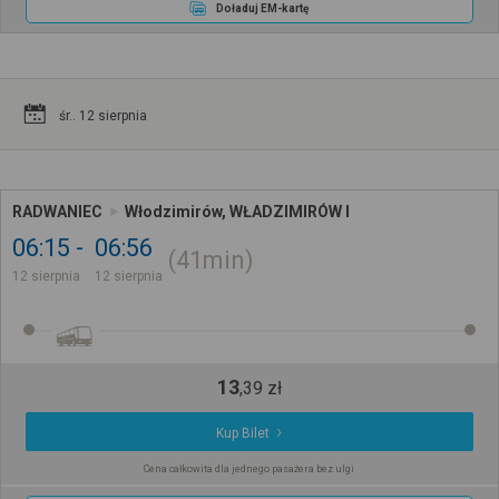
Doładuj EM-kartę
śr.. 12 sierpnia
RADWANIEC
Włodzimirów, WŁADZIMIRÓW I
06:15
06:56
41min
12 sierpnia
12 sierpnia
13
,
39
zł
Kup Bilet
Cena całkowita dla jednego pasażera bez ulgi