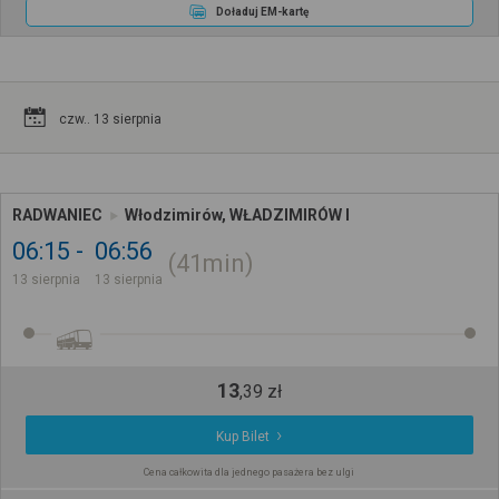
Doładuj EM-kartę
czw.. 13 sierpnia
RADWANIEC
Włodzimirów, WŁADZIMIRÓW I
06:15
06:56
41min
13 sierpnia
13 sierpnia
13
,
39
zł
Kup Bilet
Cena całkowita dla jednego pasażera bez ulgi