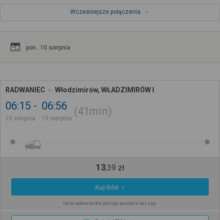
Wcześniejsze połączenia
pon.. 10 sierpnia
RADWANIEC
Włodzimirów, WŁADZIMIRÓW I
06:15
06:56
41min
10 sierpnia
10 sierpnia
13
,
39
zł
Kup Bilet
Cena całkowita dla jednego pasażera bez ulgi