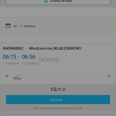
Doładuj EM-kartę
wt.. 11 sierpnia
RADWANIEC
Włodzimirów, WŁADZIMIRÓW I
06:15
06:56
41min
11 sierpnia
11 sierpnia
13
,
39
zł
Kup Bilet
Cena całkowita dla jednego pasażera bez ulgi