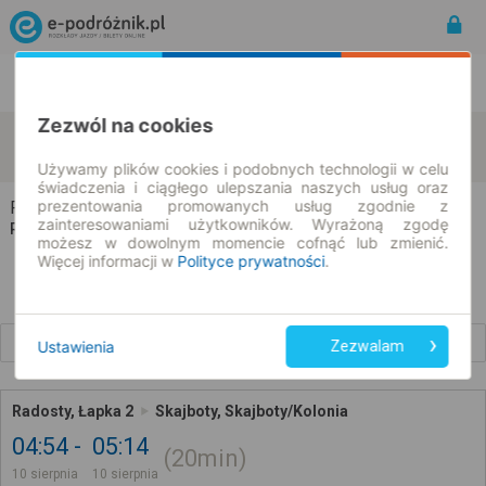
Rozkład Jazdy | Bilety
Bilety okresowe
Zezwól na cookies
Radosty
Skajboty
zmień kryteria
10.08.2026 | -- : --
Używamy plików cookies i podobnych technologii w celu
świadczenia i ciągłego ulepszania naszych usług oraz
prezentowania promowanych usług zgodnie z
Radosty → Skajboty
zainteresowaniami użytkowników. Wyrażoną zgodę
Rozkład jazdy i bilety
możesz w dowolnym momencie cofnąć lub zmienić.
Więcej informacji w
Polityce prywatności
.
Wcześniejsze połączenia
Ustawienia
Zezwalam
Radosty, Łapka 2
Skajboty, Skajboty/Kolonia
04:54
05:14
20min
10 sierpnia
10 sierpnia