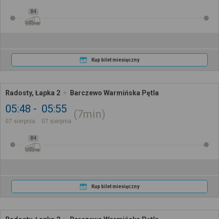
B4
Kup bilet miesięczny
Radosty, Łapka 2
Barczewo Warmińska Pętla
05:48
05:55
7min
07 sierpnia
07 sierpnia
B4
Kup bilet miesięczny