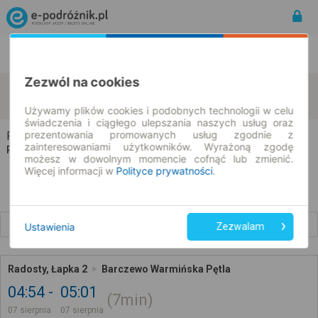
Rozkład Jazdy | Bilety
Bilety okresowe
Zezwól na cookies
Radosty
Barczewo
zmień kryteria
07.08.2026 | -- : --
Używamy plików cookies i podobnych technologii w celu
świadczenia i ciągłego ulepszania naszych usług oraz
prezentowania promowanych usług zgodnie z
Radosty → Barczewo
zainteresowaniami użytkowników. Wyrażoną zgodę
Rozkład jazdy i bilety
możesz w dowolnym momencie cofnąć lub zmienić.
Więcej informacji w
Polityce prywatności
.
Wcześniejsze połączenia
Ustawienia
Zezwalam
Radosty, Łapka 2
Barczewo Warmińska Pętla
04:54
05:01
7min
07 sierpnia
07 sierpnia