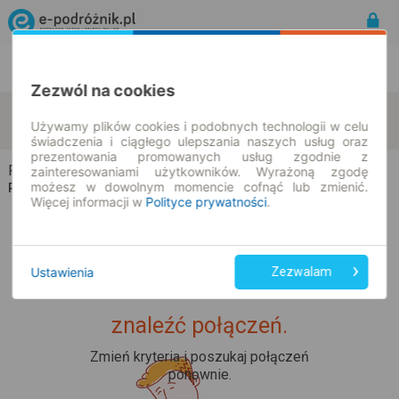
Rozkład Jazdy | Bilety
Bilety okresowe
Zezwól na cookies
Radonice
Stare Faszczyce
zmień kryteria
Używamy plików cookies i podobnych technologii w celu
10.08.2026 | -- : --
świadczenia i ciągłego ulepszania naszych usług oraz
prezentowania promowanych usług zgodnie z
Radonice → Stare Faszczyce
zainteresowaniami użytkowników. Wyrażoną zgodę
możesz w dowolnym momencie cofnąć lub zmienić.
Rozkład jazdy i bilety
Więcej informacji w
Polityce prywatności
.
Ustawienia
Zezwalam
Upss... Nie udało nam się
znaleźć połączeń.
Zmień kryteria i poszukaj połączeń
ponownie.