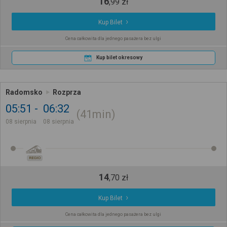
16
,
99
zł
Kup Bilet
Cena całkowita dla jednego pasażera bez ulgi
Kup bilet okresowy
Radomsko
Rozprza
05:51
06:32
41min
08 sierpnia
08 sierpnia
REGIO
14
,
70
zł
Kup Bilet
Cena całkowita dla jednego pasażera bez ulgi