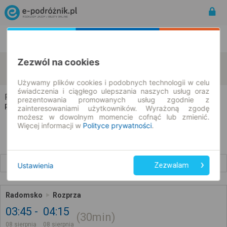
Rozkład Jazdy | Bilety
Bilety okresowe
Zezwól na cookies
Radomsko
Rozprza
zmień kryteria
08.08.2026 | -- : --
Używamy plików cookies i podobnych technologii w celu
świadczenia i ciągłego ulepszania naszych usług oraz
Radomsko → Rozprza
prezentowania promowanych usług zgodnie z
Rozkład jazdy i bilety
zainteresowaniami użytkowników. Wyrażoną zgodę
możesz w dowolnym momencie cofnąć lub zmienić.
Więcej informacji w
Polityce prywatności
.
Wcześniejsze połączenia
Ustawienia
Zezwalam
Radomsko
Rozprza
03:45
04:15
30min
08 sierpnia
08 sierpnia