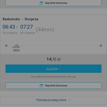
Kup bilet okresowy
Radomsko
Rozprza
06:43
07:27
44min
08 sierpnia
08 sierpnia
REGIO
14
,
70
zł
Kup Bilet
Cena całkowita dla jednego pasażera bez ulgi
Kup bilet okresowy
Późniejsze połączenia