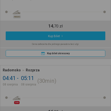
REGIO
14
,
70
zł
Kup Bilet
Cena całkowita dla jednego pasażera bez ulgi
Kup bilet okresowy
Radomsko
Rozprza
04:41
05:11
30min
08 sierpnia
08 sierpnia
ŁKA