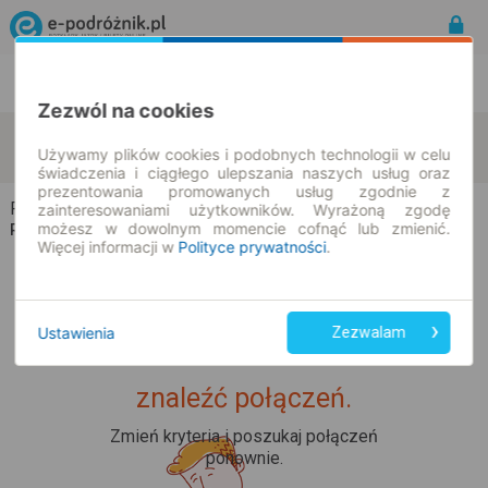
Rozkład Jazdy | Bilety
Bilety okresowe
Zezwól na cookies
Racimierz
Koniewo
zmień kryteria
Używamy plików cookies i podobnych technologii w celu
10.08.2026 | -- : --
świadczenia i ciągłego ulepszania naszych usług oraz
prezentowania promowanych usług zgodnie z
Racimierz → Koniewo
zainteresowaniami użytkowników. Wyrażoną zgodę
możesz w dowolnym momencie cofnąć lub zmienić.
Rozkład jazdy i bilety
Więcej informacji w
Polityce prywatności
.
Ustawienia
Zezwalam
Upss... Nie udało nam się
znaleźć połączeń.
Zmień kryteria i poszukaj połączeń
ponownie.