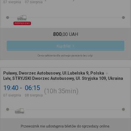
07 sierpnia
07 sierpnia
POŚPIESZNY
800
,
00
UAH
Kup Bilet
Cena całkowita dla jednego pasażera bez ulgi
Puławy, Dworzec Autobusowy, Ul.Lubelska 9, Polska
Lviv, STRYJSKI Dworzec Autobusowy, Ul. Stryjska 109, Ukraina
19:40
06:15
10h
35min
07 sierpnia
08 sierpnia
Przewoźnik nie udostępnia biletów do sprzedaży online.