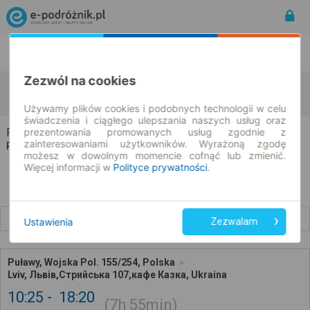
Rozkład Jazdy | Bilety
Bilety okresowe
Zezwól na cookies
Puławy
Lviv
zmień kryteria
07.08.2026 | -- : --
Używamy plików cookies i podobnych technologii w celu
świadczenia i ciągłego ulepszania naszych usług oraz
Puławy → Lviv
prezentowania promowanych usług zgodnie z
zainteresowaniami użytkowników. Wyrażoną zgodę
Rozkład jazdy i bilety
możesz w dowolnym momencie cofnąć lub zmienić.
Więcej informacji w
Polityce prywatności
.
Wcześniejsze połączenia
Ustawienia
Zezwalam
Puławy, Wojska Pol. 155/254, Polska
Lviv, Львів,Стрийська 107,кафе Казка, Ukraina
10:25
18:20
7h
55min