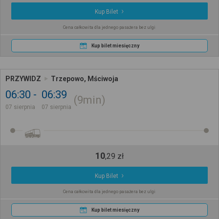
Kup Bilet
Cena całkowita dla jednego pasażera bez ulgi
Kup bilet miesięczny
PRZYWIDZ
Trzepowo, Mściwoja
06:30
06:39
9min
07 sierpnia
07 sierpnia
10
,
29
zł
Kup Bilet
Cena całkowita dla jednego pasażera bez ulgi
Kup bilet miesięczny