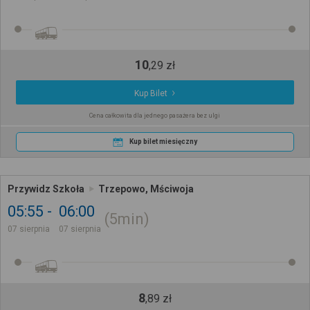
10
,
29
zł
Kup Bilet
Cena całkowita dla jednego pasażera bez ulgi
Kup bilet miesięczny
Przywidz Szkoła
Trzepowo, Mściwoja
05:55
06:00
5min
07 sierpnia
07 sierpnia
8
,
89
zł