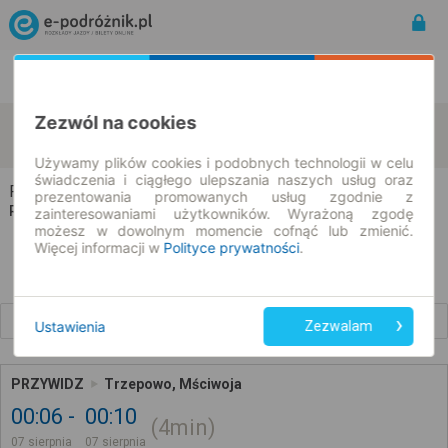
Rozkład Jazdy | Bilety
Bilety okresowe
Zezwól na cookies
Przywidz
Trzepowo
zmień kryteria
07.08.2026 | -- : --
Używamy plików cookies i podobnych technologii w celu
świadczenia i ciągłego ulepszania naszych usług oraz
Przywidz → Trzepowo
prezentowania promowanych usług zgodnie z
Rozkład jazdy i bilety
zainteresowaniami użytkowników. Wyrażoną zgodę
możesz w dowolnym momencie cofnąć lub zmienić.
Więcej informacji w
Polityce prywatności
.
Wcześniejsze połączenia
Ustawienia
Zezwalam
PRZYWIDZ
Trzepowo, Mściwoja
00:06
00:10
4min
07 sierpnia
07 sierpnia