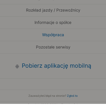
Rozkład jazdy / Przewoźnicy
Informacje o spółce
Współpraca
Pozostałe serwisy
Pobierz aplikację mobilną
Zauważyłeś błąd na stronie?
Zgłoś to
Copyright 2006-2026 by Teroplan S.A.