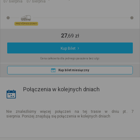
07 sierpnia
07 sierpnia
PRZYŚPIESZONY
27
,
69
zł
Kup Bilet
Cena całkowita dla jednego pasażera bez ulgi
Kup bilet miesięczny
Połączenia w kolejnych dniach
Nie znaleźliśmy więcej połączeń na tej trasie w dniu pt.. 7
sierpnia. Poniżej znajdują się połączenia w kolejnych dniach