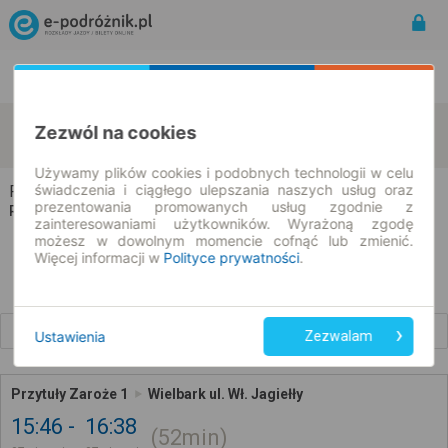
Rozkład Jazdy | Bilety
Bilety okresowe
Przytuły
Wielbark
Zezwól na cookies
zmień kryteria
07.08.2026 | -- : --
Używamy plików cookies i podobnych technologii w celu
świadczenia i ciągłego ulepszania naszych usług oraz
Przytuły → Wielbark
prezentowania promowanych usług zgodnie z
Rozkład jazdy i bilety
zainteresowaniami użytkowników. Wyrażoną zgodę
możesz w dowolnym momencie cofnąć lub zmienić.
Więcej informacji w
Polityce prywatności
.
Wcześniejsze połączenia
Ustawienia
Zezwalam
Przytuły Zaroże 1
Wielbark ul. Wł. Jagiełły
15:46
16:38
52min