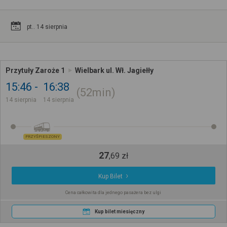
pt.. 14 sierpnia
Przytuły Zaroże 1
Wielbark ul. Wł. Jagiełły
15:46
16:38
52min
14 sierpnia
14 sierpnia
PRZYŚPIESZONY
27
,
69
zł
Kup Bilet
Cena całkowita dla jednego pasażera bez ulgi
Kup bilet miesięczny