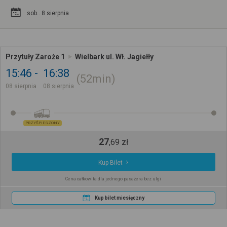
sob.. 8 sierpnia
Przytuły Zaroże 1
Wielbark ul. Wł. Jagiełły
15:46
16:38
52min
08 sierpnia
08 sierpnia
PRZYŚPIESZONY
27
,
69
zł
Kup Bilet
Cena całkowita dla jednego pasażera bez ulgi
Kup bilet miesięczny