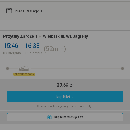
niedz.. 9 sierpnia
Przytuły Zaroże 1
Wielbark ul. Wł. Jagiełły
15:46
16:38
52min
09 sierpnia
09 sierpnia
PRZYŚPIESZONY
27
,
69
zł
Kup Bilet
Cena całkowita dla jednego pasażera bez ulgi
Kup bilet miesięczny