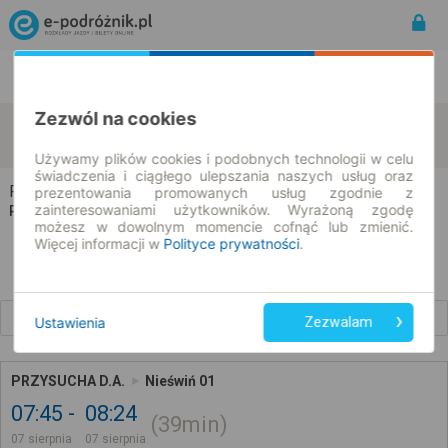
Rozkład Jazdy | Bilety
Bilety okresowe
Zezwól na cookies
Przysucha
Nieświń
zmień kryteria
07.08.2026 | -- : --
Używamy plików cookies i podobnych technologii w celu
świadczenia i ciągłego ulepszania naszych usług oraz
Przysucha → Nieświń
prezentowania promowanych usług zgodnie z
zainteresowaniami użytkowników. Wyrażoną zgodę
Rozkład jazdy i bilety
możesz w dowolnym momencie cofnąć lub zmienić.
Więcej informacji w
Polityce prywatności
.
Wcześniejsze połączenia
Ustawienia
Zezwalam
PRZYSUCHA D.A.
Nieświń 01
07:45
08:24
39min
07 sierpnia
07 sierpnia