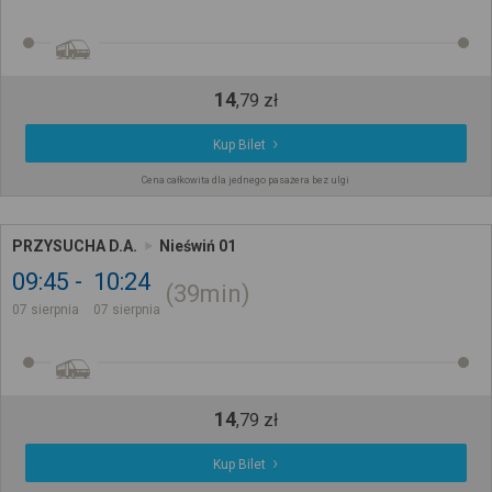
14
,
79
zł
Kup Bilet
Cena całkowita dla jednego pasażera bez ulgi
PRZYSUCHA D.A.
Nieświń 01
09:45
10:24
39min
07 sierpnia
07 sierpnia
14
,
79
zł
Kup Bilet