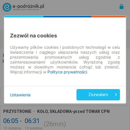
Rozkład Jazdy | Bilety
Bilety okresowe
Zezwól na cookies
Przystronie
Koło
zmień kryteria
10.08.2026 | -- : --
Używamy plików cookies i podobnych technologii w celu
świadczenia i ciągłego ulepszania naszych usług oraz
Przystronie → Koło
prezentowania promowanych usług zgodnie z
Rozkład jazdy i bilety
zainteresowaniami użytkowników. Wyrażoną zgodę
możesz w dowolnym momencie cofnąć lub zmienić.
Więcej informacji w
Polityce prywatności
.
Wcześniejsze połączenia
Ustawienia
Zezwalam
PRZYSTRONIE
KOŁO, SKŁADOWA-przed TOWAR CPN
06:05
06:31
26min
10 sierpnia
10 sierpnia