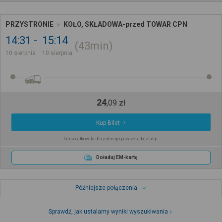
PRZYSTRONIE
KOŁO, SKŁADOWA-przed TOWAR CPN
14:31
15:14
43min
10 sierpnia
10 sierpnia
24
,
09
zł
Kup Bilet
Cena całkowita dla jednego pasażera bez ulgi
Doładuj EM-kartę
Późniejsze połączenia
Sprawdź, jak ustalamy wyniki wyszukiwania