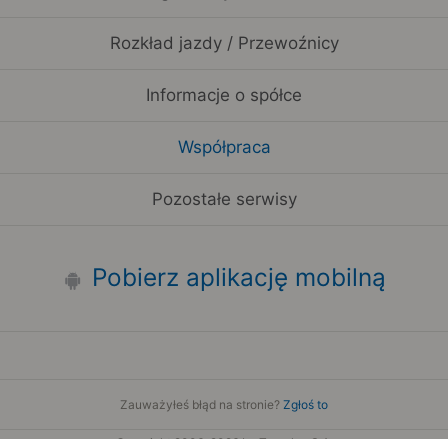
Rozkład jazdy / Przewoźnicy
Informacje o spółce
Współpraca
Pozostałe serwisy
Pobierz aplikację mobilną
Zauważyłeś błąd na stronie?
Zgłoś to
Copyright 2006-2026 by Teroplan S.A.