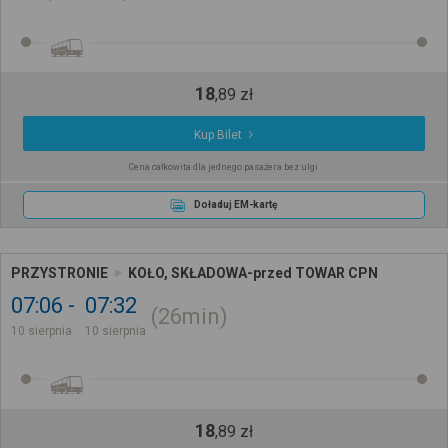
18
,
89
zł
Kup Bilet
Cena całkowita dla jednego pasażera bez ulgi
Doładuj EM-kartę
PRZYSTRONIE
KOŁO, SKŁADOWA-przed TOWAR CPN
07:06
07:32
26min
10 sierpnia
10 sierpnia
18
,
89
zł