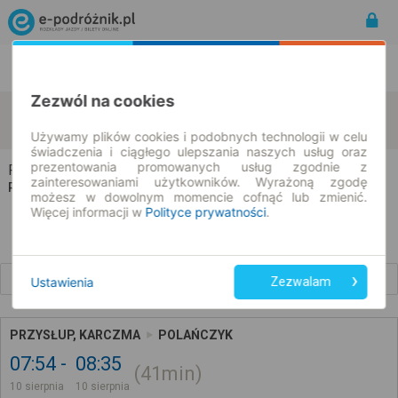
Rozkład Jazdy | Bilety
Bilety okresowe
Zezwól na cookies
Przysłup
Polańczyk
zmień kryteria
10.08.2026 | -- : --
Używamy plików cookies i podobnych technologii w celu
świadczenia i ciągłego ulepszania naszych usług oraz
prezentowania promowanych usług zgodnie z
Przysłup → Polańczyk
zainteresowaniami użytkowników. Wyrażoną zgodę
Rozkład jazdy i bilety
możesz w dowolnym momencie cofnąć lub zmienić.
Więcej informacji w
Polityce prywatności
.
Wcześniejsze połączenia
Ustawienia
Zezwalam
PRZYSŁUP, KARCZMA
POLAŃCZYK
07:54
08:35
41min
10 sierpnia
10 sierpnia