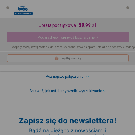
ADRES-ADRES
59
,
99
zł
Opłata początkowa
Podaj adresy i sprawdź łączną cenę
Do opłaty początkowej zostanie doliczona spersonalizowana opłata ustalana na podstawie podany
Wyślij paczkę
Późniejsze połączenia
Sprawdź, jak ustalamy wyniki wyszukiwania
Zapisz się do newslettera!
Bądź na bieżąco z nowościami i