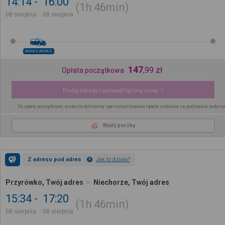
14:14
16:00
1h
46min
08 sierpnia
08 sierpnia
ADRES-ADRES
147
,
99
zł
Opłata początkowa
Podaj adresy i sprawdź łączną cenę
Do opłaty początkowej zostanie doliczona spersonalizowana opłata ustalana na podstawie podany
Wyślij paczkę
Z adresu pod adres
Jak to działa?
Przyrówko, Twój adres
Niechorze, Twój adres
15:34
17:20
1h
46min
08 sierpnia
08 sierpnia