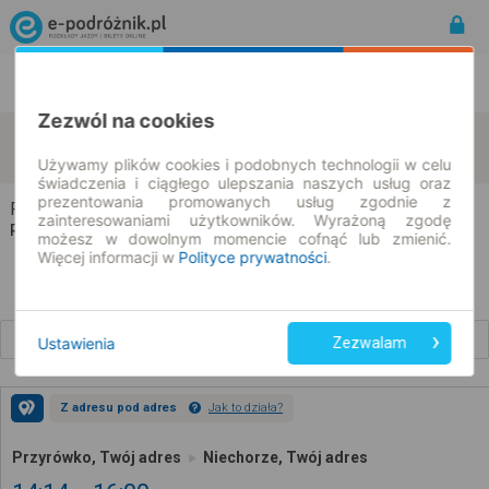
Rozkład Jazdy | Bilety
Bilety okresowe
Zezwól na cookies
Przyrówko
Niechorze
zmień kryteria
08.08.2026 | -- : --
Używamy plików cookies i podobnych technologii w celu
świadczenia i ciągłego ulepszania naszych usług oraz
prezentowania promowanych usług zgodnie z
Przyrówko → Niechorze
zainteresowaniami użytkowników. Wyrażoną zgodę
Rozkład jazdy i bilety
możesz w dowolnym momencie cofnąć lub zmienić.
Więcej informacji w
Polityce prywatności
.
Wcześniejsze połączenia
Ustawienia
Zezwalam
Z adresu pod adres
Jak to działa?
Przyrówko, Twój adres
Niechorze, Twój adres