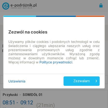
Rozkład Jazdy | Bilety
Bilety okresowe
Przyłuski
Sowidół
Zezwól na cookies
zmień kryteria
10.08.2026 | -- : --
Używamy plików cookies i podobnych technologii w celu
świadczenia i ciągłego ulepszania naszych usług oraz
Przyłuski → Sowidół
prezentowania promowanych usług zgodnie z
Rozkład jazdy i bilety
zainteresowaniami użytkowników. Wyrażoną zgodę
możesz w dowolnym momencie cofnąć lub zmienić.
Więcej informacji w
Polityce prywatności
.
Wcześniejsze połączenia
Ustawienia
Zezwalam
Przyłuski
SOWIDÓŁ 01
08:51
09:12
21min