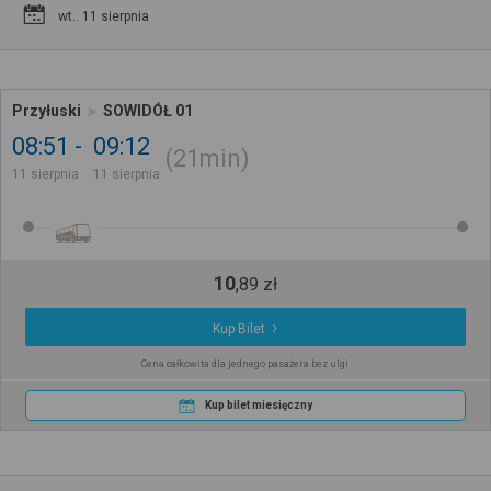
wt.. 11 sierpnia
Przyłuski
SOWIDÓŁ 01
08:51
09:12
21min
11 sierpnia
11 sierpnia
10
,
89
zł
Kup Bilet
Cena całkowita dla jednego pasażera bez ulgi
Kup bilet miesięczny