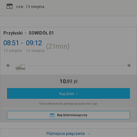
czw.. 13 sierpnia
Przyłuski
SOWIDÓŁ 01
08:51
09:12
21min
13 sierpnia
13 sierpnia
10
,
89
zł
Kup Bilet
Cena całkowita dla jednego pasażera bez ulgi
Kup bilet miesięczny
Późniejsze połączenia