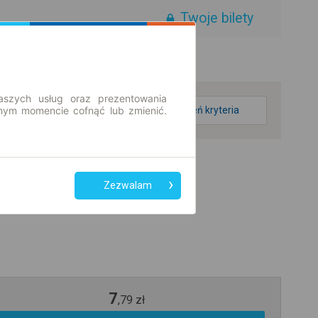
Twoje bilety
aszych usług oraz prezentowania
ym momencie cofnąć lub zmienić.
zmień kryteria
Zezwalam
7
,
79
zł