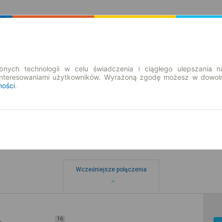
Rozkład Jazdy | Bilety
Bilety okresowe
nych technologii w celu świadczenia i ciągłego ulepszania n
interesowaniami użytkowników. Wyrażoną zgodę możesz w dowoln
ności
.
Wcześniejsze połączenia
16