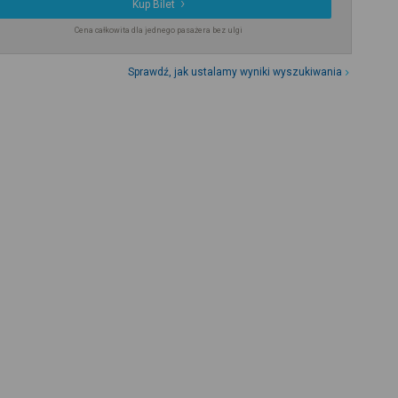
Kup Bilet
Cena całkowita dla jednego pasażera bez ulgi
Sprawdź, jak ustalamy wyniki wyszukiwania