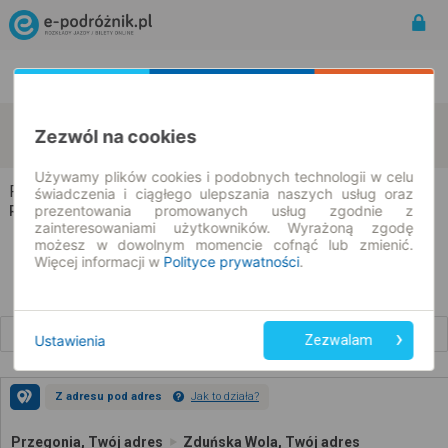
Rozkład Jazdy | Bilety
Bilety okresowe
Przegonia
Zduńska Wola
Zezwól na cookies
zmień kryteria
08.08.2026 | -- : --
Używamy plików cookies i podobnych technologii w celu
Przegonia → Zduńska Wola
świadczenia i ciągłego ulepszania naszych usług oraz
prezentowania promowanych usług zgodnie z
Rozkład jazdy i bilety
zainteresowaniami użytkowników. Wyrażoną zgodę
możesz w dowolnym momencie cofnąć lub zmienić.
Więcej informacji w
Polityce prywatności
.
Wcześniejsze połączenia
Ustawienia
Zezwalam
Z adresu pod adres
Jak to działa?
Przegonia, Twój adres
Zduńska Wola, Twój adres