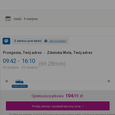
niedz.. 9 sierpnia
Z adresu pod adres
Jak to działa?
Przegonia, Twój adres
Zduńska Wola, Twój adres
09:42
16:10
6h
28min
09 sierpnia
09 sierpnia
ADRES-ADRES
104
,
99
zł
Opłata początkowa
Podaj adresy i sprawdź łączną cenę
Do opłaty początkowej zostanie doliczona spersonalizowana opłata ustalana na podstawie podany