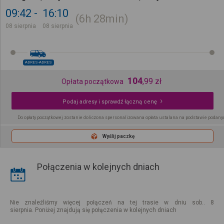
09:42
16:10
6h
28min
08 sierpnia
08 sierpnia
ADRES-ADRES
104
,
99
zł
Opłata początkowa
Podaj adresy i sprawdź łączną cenę
Do opłaty początkowej zostanie doliczona spersonalizowana opłata ustalana na podstawie podany
Wyślij paczkę
Połączenia w kolejnych dniach
Nie znaleźliśmy więcej połączeń na tej trasie w dniu sob.. 8
sierpnia. Poniżej znajdują się połączenia w kolejnych dniach