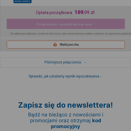
ADRES-ADRES
169
,
99
zł
Opłata początkowa
Podaj adresy i sprawdź łączną cenę
Do opłaty początkowej zostanie doliczona spersonalizowana opłata ustalana na podstawie podany
Wyślij paczkę
Późniejsze połączenia
Sprawdź, jak ustalamy wyniki wyszukiwania
Zapisz się do newslettera!
Bądź na bieżąco z nowościami i
promocjami oraz otrzymaj
kod
promocyjny