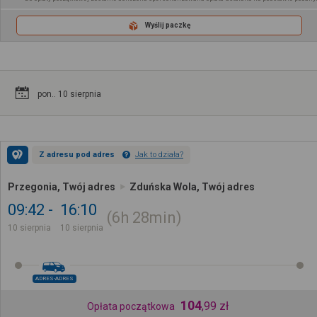
Wyślij paczkę
pon.. 10 sierpnia
Z adresu pod adres
Jak to działa?
Przegonia, Twój adres
Zduńska Wola, Twój adres
09:42
16:10
6h
28min
10 sierpnia
10 sierpnia
ADRES-ADRES
104
,
99
zł
Opłata początkowa