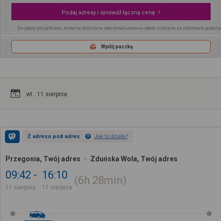
Podaj adresy i sprawdź łączną cenę
Do opłaty początkowej zostanie doliczona spersonalizowana opłata ustalana na podstawie podany
Wyślij paczkę
wt.. 11 sierpnia
Z adresu pod adres
Jak to działa?
Przegonia, Twój adres
Zduńska Wola, Twój adres
09:42
16:10
6h
28min
11 sierpnia
11 sierpnia