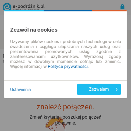
Rozkład Jazdy | Bilety
Bilety okresowe
Zezwól na cookies
Przecław
Henryków
zmień kryteria
Używamy plików cookies i podobnych technologii w celu
11.08.2026 | -- : --
świadczenia i ciągłego ulepszania naszych usług oraz
prezentowania promowanych usług zgodnie z
Przecław → Henryków
zainteresowaniami użytkowników. Wyrażoną zgodę
możesz w dowolnym momencie cofnąć lub zmienić.
Rozkład jazdy i bilety
Więcej informacji w
Polityce prywatności
.
Ustawienia
Zezwalam
Upss... Nie udało nam się
znaleźć połączeń.
Zmień kryteria i poszukaj połączeń
ponownie.