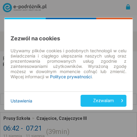
Rozkład Jazdy | Bilety
Bilety okresowe
Zezwól na cookies
Prusy
Czajęcice
zmień kryteria
11.08.2026 | -- : --
Używamy plików cookies i podobnych technologii w celu
świadczenia i ciągłego ulepszania naszych usług oraz
Prusy → Czajęcice
prezentowania promowanych usług zgodnie z
Rozkład jazdy i bilety
zainteresowaniami użytkowników. Wyrażoną zgodę
możesz w dowolnym momencie cofnąć lub zmienić.
Więcej informacji w
Polityce prywatności
.
Wcześniejsze połączenia
Ustawienia
Zezwalam
Prusy Szkoła
Czajęcice, Czajęczyce III
06:42
07:21
39min
11 sierpnia
11 sierpnia