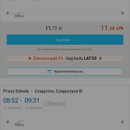
11
11
,
73
zł
,
38
zł
Kup Bilet
Cena całkowita dla jednego pasażera bez ulgi
Zaoszczędź 3%
Użyj kodu
LATO3
Kup bilet miesięczny
Prusy Szkoła
Czajęcice, Czajęczyce III
08:52
09:31
39min
11 sierpnia
11 sierpnia