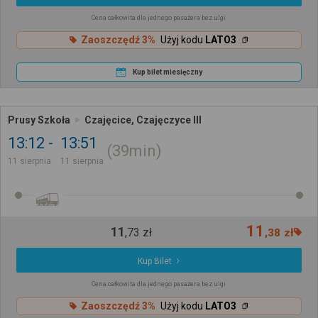
Cena całkowita dla jednego pasażera bez ulgi
Zaoszczędź 3%
Użyj kodu
LATO3
Kup bilet miesięczny
Prusy Szkoła
Czajęcice, Czajęczyce III
13:12
13:51
39min
11 sierpnia
11 sierpnia
11
11
,
73
zł
,
38
zł
Kup Bilet
Cena całkowita dla jednego pasażera bez ulgi
Zaoszczędź 3%
Użyj kodu
LATO3