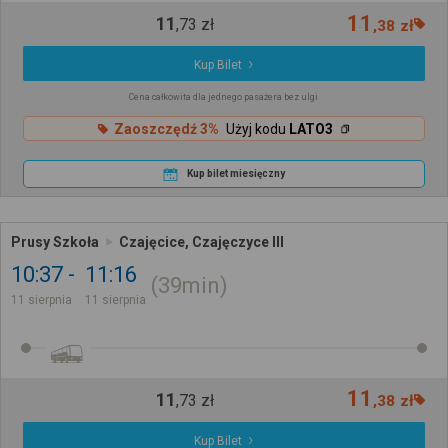
11
11
,
73
zł
,
38
zł
Kup Bilet
Cena całkowita dla jednego pasażera bez ulgi
Zaoszczędź 3%
Użyj kodu
LATO3
Kup bilet miesięczny
Prusy Szkoła
Czajęcice, Czajęczyce III
10:37
11:16
39min
11 sierpnia
11 sierpnia
11
11
,
73
zł
,
38
zł
Kup Bilet