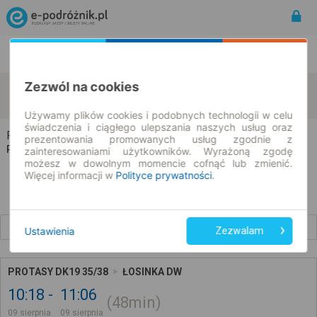
Rozkład Jazdy | Bilety
Bilety okresowe
Zezwól na cookies
Protasy
Łosinka
zmień kryteria
09.08.2026 | -- : --
Używamy plików cookies i podobnych technologii w celu
świadczenia i ciągłego ulepszania naszych usług oraz
Protasy → Łosinka
prezentowania promowanych usług zgodnie z
Rozkład jazdy i bilety
zainteresowaniami użytkowników. Wyrażoną zgodę
możesz w dowolnym momencie cofnąć lub zmienić.
Więcej informacji w
Polityce prywatności
.
Wcześniejsze połączenia
Ustawienia
Zezwalam
PROTASY DK19 35/38
ŁOSINKA DW
10:18
11:06
48min
09 sierpnia
09 sierpnia