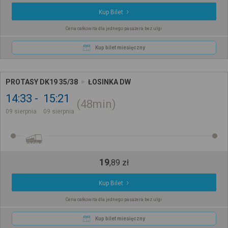
Kup Bilet
Cena całkowita dla jednego pasażera bez ulgi
Kup bilet miesięczny
PROTASY DK19 35/38
ŁOSINKA DW
14:33
15:21
48min
09 sierpnia
09 sierpnia
19
,
89
zł
Kup Bilet
Cena całkowita dla jednego pasażera bez ulgi
Kup bilet miesięczny