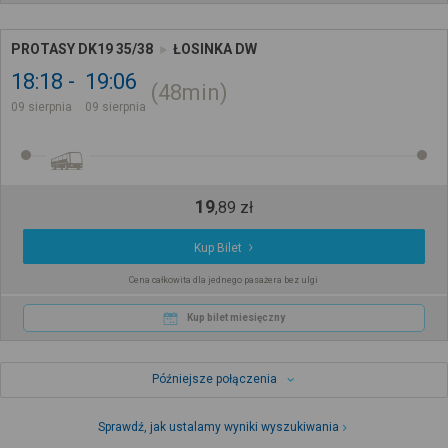
PROTASY DK19 35/38
ŁOSINKA DW
18:18
19:06
48min
09 sierpnia
09 sierpnia
19
,
89
zł
Kup Bilet
Cena całkowita dla jednego pasażera bez ulgi
Kup bilet miesięczny
Późniejsze połączenia
Sprawdź, jak ustalamy wyniki wyszukiwania