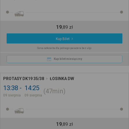
19
,
89
zł
Kup Bilet
Cena całkowita dla jednego pasażera bez ulgi
Kup bilet miesięczny
PROTASY DK19 35/38
ŁOSINKA DW
13:38
14:25
47min
09 sierpnia
09 sierpnia
19
,
89
zł