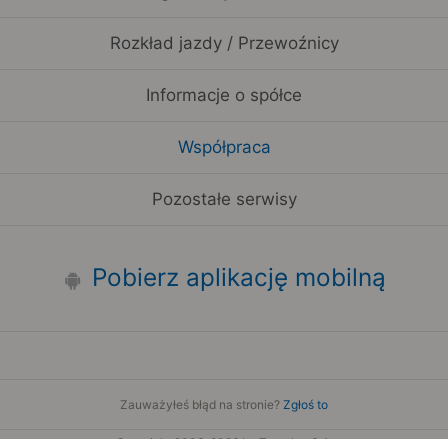
Rozkład jazdy / Przewoźnicy
Informacje o spółce
Współpraca
Pozostałe serwisy
Pobierz aplikację mobilną
Zauważyłeś błąd na stronie?
Zgłoś to
Copyright 2006-2026 by Teroplan S.A.