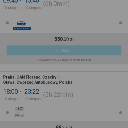
09:40
15:40
6h
0min
10 sierpnia
10 sierpnia
ADRES-ADRES
550
,
00
zł
Kup Bilet
Cena całkowita dla jednego pasażera bez ulgi
Praha, ÚAN Florenc, Czechy
Oława, Dworzec Autobusowy, Polska
18:00
23:22
5h
22min
10 sierpnia
10 sierpnia
1307
98
,
27
zł