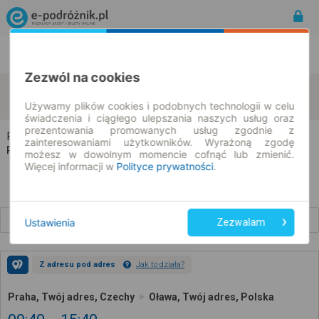
Rozkład Jazdy | Bilety
Bilety okresowe
Zezwól na cookies
Praha
Oława
zmień kryteria
10.08.2026 | -- : --
Używamy plików cookies i podobnych technologii w celu
świadczenia i ciągłego ulepszania naszych usług oraz
prezentowania promowanych usług zgodnie z
Praha → Oława
zainteresowaniami użytkowników. Wyrażoną zgodę
Rozkład jazdy i bilety
możesz w dowolnym momencie cofnąć lub zmienić.
Więcej informacji w
Polityce prywatności
.
Wcześniejsze połączenia
Ustawienia
Zezwalam
Z adresu pod adres
Jak to działa?
Praha, Twój adres, Czechy
Oława, Twój adres, Polska