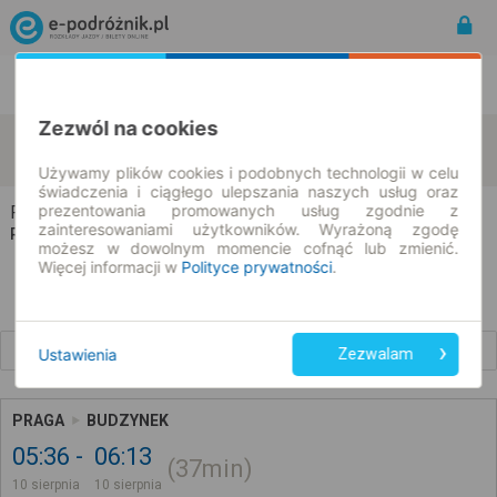
Rozkład Jazdy | Bilety
Bilety okresowe
Zezwól na cookies
Praga
Budzynek
zmień kryteria
10.08.2026 | -- : --
Używamy plików cookies i podobnych technologii w celu
świadczenia i ciągłego ulepszania naszych usług oraz
prezentowania promowanych usług zgodnie z
Praga → Budzynek
zainteresowaniami użytkowników. Wyrażoną zgodę
Rozkład jazdy i bilety
możesz w dowolnym momencie cofnąć lub zmienić.
Więcej informacji w
Polityce prywatności
.
Wcześniejsze połączenia
Ustawienia
Zezwalam
PRAGA
BUDZYNEK
05:36
06:13
37min
10 sierpnia
10 sierpnia