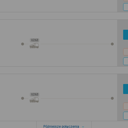
U263
U263
Późniejsze połączenia