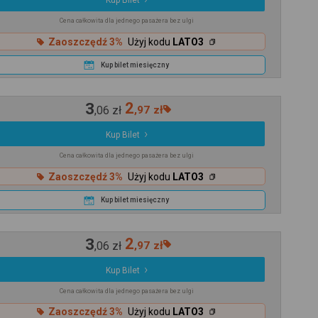
Kup Bilet
Cena całkowita dla jednego pasażera bez ulgi
Zaoszczędź 3%
Użyj kodu
LATO3
Kup bilet miesięczny
3
2
,
06
zł
,
97
zł
Kup Bilet
Cena całkowita dla jednego pasażera bez ulgi
Zaoszczędź 3%
Użyj kodu
LATO3
Kup bilet miesięczny
3
2
,
06
zł
,
97
zł
Kup Bilet
Cena całkowita dla jednego pasażera bez ulgi
Zaoszczędź 3%
Użyj kodu
LATO3