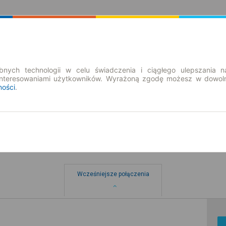
Rozkład Jazdy | Bilety
Bilety okresowe
nych technologii w celu świadczenia i ciągłego ulepszania n
interesowaniami użytkowników. Wyrażoną zgodę możesz w dowoln
ności
.
Wcześniejsze połączenia