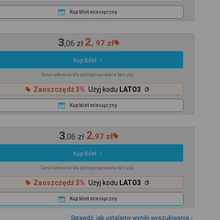
Kup bilet miesięczny
3
2
,
06
zł
,
97
zł
Kup Bilet
Cena całkowita dla jednego pasażera bez ulgi
Zaoszczędź 3%
Użyj kodu
LATO3
Kup bilet miesięczny
3
2
,
06
zł
,
97
zł
Kup Bilet
Cena całkowita dla jednego pasażera bez ulgi
Zaoszczędź 3%
Użyj kodu
LATO3
Kup bilet miesięczny
Sprawdź, jak ustalamy wyniki wyszukiwania