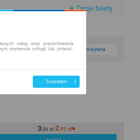
Twoje bilety
aszych usług oraz prezentowania
ym momencie cofnąć lub zmienić.
zmień kryteria
Zezwalam
3
2
,
06
zł
,
97
zł