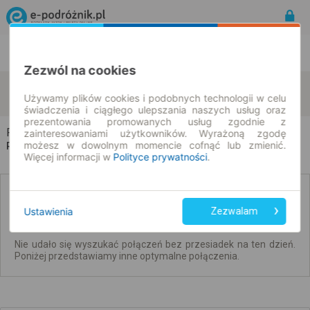
Rozkład Jazdy | Bilety
Bilety okresowe
Zezwól na cookies
Prabuty
Szczecin
zmień kryteria
Używamy plików cookies i podobnych technologii w celu
10.08.2026 | -- : --
świadczenia i ciągłego ulepszania naszych usług oraz
prezentowania promowanych usług zgodnie z
Prabuty → Szczecin
zainteresowaniami użytkowników. Wyrażoną zgodę
możesz w dowolnym momencie cofnąć lub zmienić.
Rozkład jazdy i bilety
Więcej informacji w
Polityce prywatności
.
Brak połączeń bezpośrednich. Sprawdź
połączenia z przesiadkami.
Ustawienia
Zezwalam
Nie udało się wyszukać połączeń bez przesiadek na ten dzień.
Poniżej przedstawiamy inne optymalne połączenia.