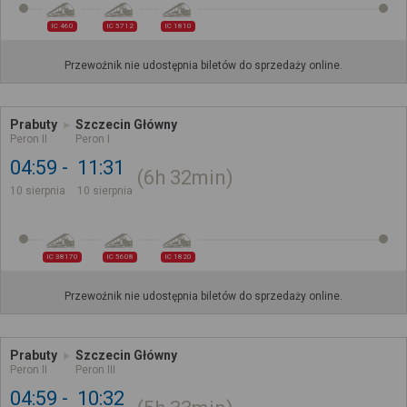
IC 460
IC 5712
IC 1810
Przewoźnik nie udostępnia biletów do sprzedaży online.
Prabuty
Szczecin Główny
Peron II
Peron I
04:59
11:31
6h
32min
10 sierpnia
10 sierpnia
IC 38170
IC 5608
IC 1820
Przewoźnik nie udostępnia biletów do sprzedaży online.
Prabuty
Szczecin Główny
Peron II
Peron III
04:59
10:32