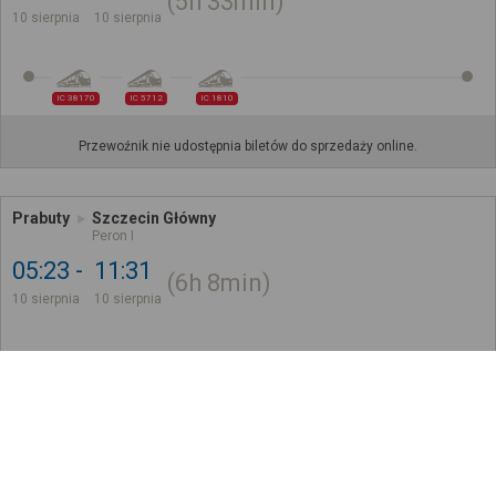
5h
33min
10 sierpnia
10 sierpnia
IC 38170
IC 5712
IC 1810
Przewoźnik nie udostępnia biletów do sprzedaży online.
Prabuty
Szczecin Główny
Peron I
05:23
11:31
6h
8min
10 sierpnia
10 sierpnia
REGIO
IC 5708
IC 1820
14
,
70
zł
Kup bilet na 1 z 3 odcinków