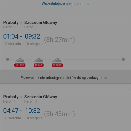
Wcześniejsze połączenia
Prabuty
Szczecin Główny
Peron II
Peron II
01:04
09:32
8h
27min
10 sierpnia
10 sierpnia
IC 1538
IC 261
IC 6850
Przewoźnik nie udostępnia biletów do sprzedaży online.
Prabuty
Szczecin Główny
Peron II
Peron III
04:47
10:32
5h
45min
10 sierpnia
10 sierpnia