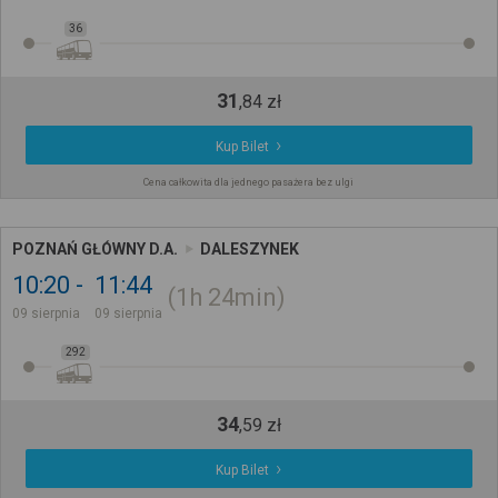
36
31
,
84
zł
Kup Bilet
Cena całkowita dla jednego pasażera bez ulgi
POZNAŃ GŁÓWNY D.A.
DALESZYNEK
10:20
11:44
1h
24min
09 sierpnia
09 sierpnia
292
34
,
59
zł
Kup Bilet