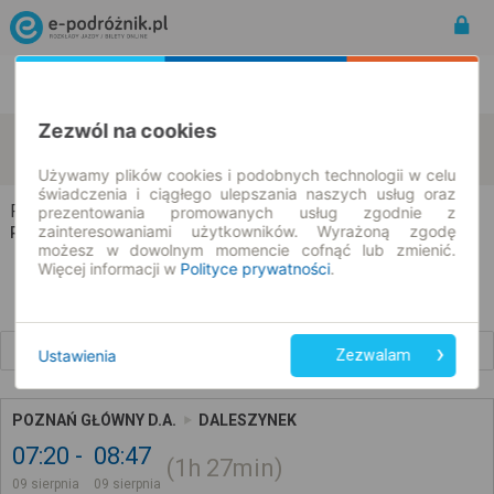
Rozkład Jazdy | Bilety
Bilety okresowe
Zezwól na cookies
Poznań
Daleszynek
zmień kryteria
09.08.2026 | -- : --
Używamy plików cookies i podobnych technologii w celu
świadczenia i ciągłego ulepszania naszych usług oraz
Poznań → Daleszynek
prezentowania promowanych usług zgodnie z
zainteresowaniami użytkowników. Wyrażoną zgodę
Rozkład jazdy i bilety
możesz w dowolnym momencie cofnąć lub zmienić.
Więcej informacji w
Polityce prywatności
.
Wcześniejsze połączenia
Ustawienia
Zezwalam
POZNAŃ GŁÓWNY D.A.
DALESZYNEK
07:20
08:47
1h
27min
09 sierpnia
09 sierpnia