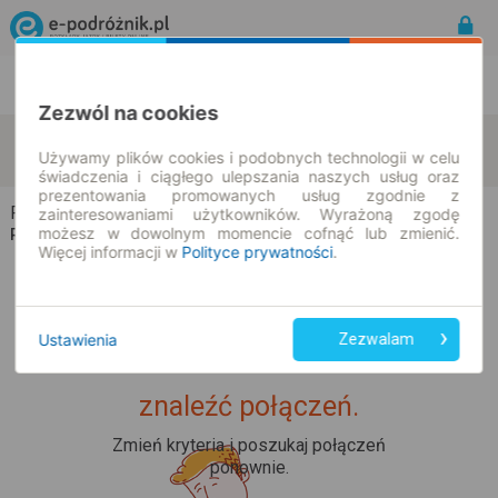
Rozkład Jazdy | Bilety
Bilety okresowe
Zezwól na cookies
Powiercie-Kolonia
Kadzidłowa
zmień kryteria
Używamy plików cookies i podobnych technologii w celu
08.08.2026 | -- : --
świadczenia i ciągłego ulepszania naszych usług oraz
prezentowania promowanych usług zgodnie z
Powiercie-Kolonia → Kadzidłowa
zainteresowaniami użytkowników. Wyrażoną zgodę
możesz w dowolnym momencie cofnąć lub zmienić.
Rozkład jazdy i bilety
Więcej informacji w
Polityce prywatności
.
Ustawienia
Zezwalam
Upss... Nie udało nam się
znaleźć połączeń.
Zmień kryteria i poszukaj połączeń
ponownie.