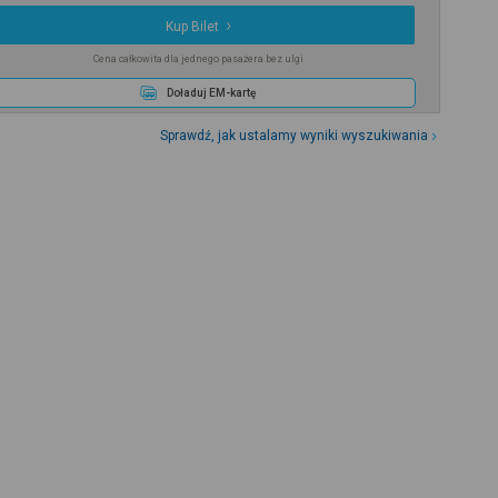
Kup Bilet
Cena całkowita dla jednego pasażera bez ulgi
Doładuj EM-kartę
Sprawdź, jak ustalamy wyniki wyszukiwania