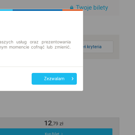
Twoje bilety
aszych usług oraz prezentowania
ym momencie cofnąć lub zmienić.
zmień kryteria
Zezwalam
12
,
79
zł
Kup Bilet