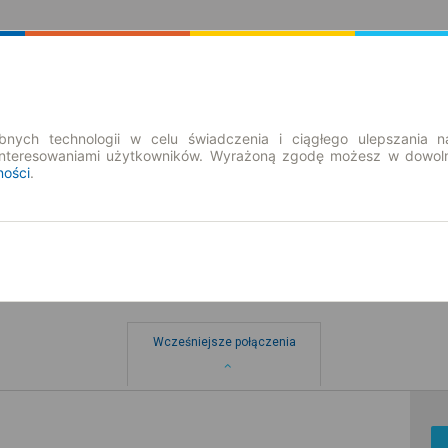
Rozkład Jazdy | Bilety
Bilety okresowe
nych technologii w celu świadczenia i ciągłego ulepszania n
interesowaniami użytkowników. Wyrażoną zgodę możesz w dowoln
ności
.
Wcześniejsze połączenia