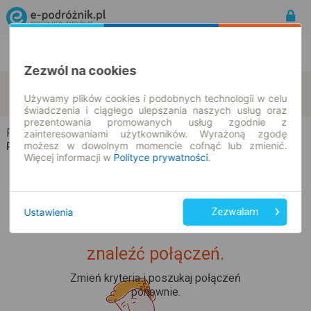
Rozkład Jazdy | Bilety
Bilety okresowe
Zezwól na cookies
Popów Głowieński
Mąkolice
zmień kryteria
Używamy plików cookies i podobnych technologii w celu
09.08.2026 | -- : --
świadczenia i ciągłego ulepszania naszych usług oraz
prezentowania promowanych usług zgodnie z
Popów Głowieński → Mąkolice
zainteresowaniami użytkowników. Wyrażoną zgodę
możesz w dowolnym momencie cofnąć lub zmienić.
Rozkład jazdy i bilety
Więcej informacji w
Polityce prywatności
.
Ustawienia
Zezwalam
Upss... Nie udało nam się
znaleźć połączeń.
Zmień kryteria i poszukaj połączeń
ponownie.