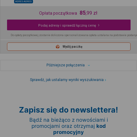
ADRES-ADRES
85
,
99
zł
Opłata początkowa
Podaj adresy i sprawdź łączną cenę
Do opłaty początkowej zostanie doliczona spersonalizowana opłata ustalana na podstawie podany
Wyślij paczkę
Późniejsze połączenia
Sprawdź, jak ustalamy wyniki wyszukiwania
Zapisz się do newslettera!
Bądź na bieżąco z nowościami i
promocjami oraz otrzymaj
kod
promocyjny