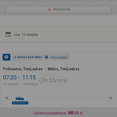
Wyślij paczkę
czw.. 13 sierpnia
Z adresu pod adres
Jak to działa?
Polkowice, Twój adres
Wałcz, Twój adres
07:20
11:15
3h
55min
13 sierpnia
13 sierpnia
ADRES-ADRES
68
,
99
zł
Opłata początkowa