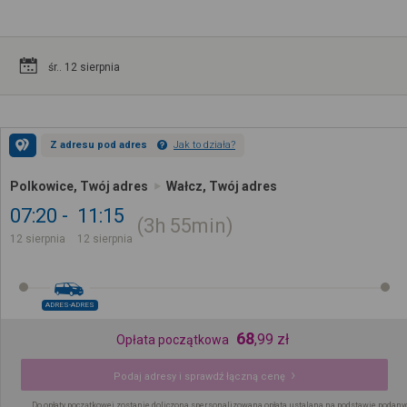
śr.. 12 sierpnia
Z adresu pod adres
Jak to działa?
Polkowice, Twój adres
Wałcz, Twój adres
07:20
11:15
3h
55min
12 sierpnia
12 sierpnia
ADRES-ADRES
68
,
99
zł
Opłata początkowa
Podaj adresy i sprawdź łączną cenę
Do opłaty początkowej zostanie doliczona spersonalizowana opłata ustalana na podstawie podany