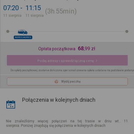
07:20
11:15
3h
55min
11 sierpnia
11 sierpnia
ADRES-ADRES
68
,
99
zł
Opłata początkowa
Podaj adresy i sprawdź łączną cenę
Do opłaty początkowej zostanie doliczona spersonalizowana opłata ustalana na podstawie podany
Wyślij paczkę
Połączenia w kolejnych dniach
Nie znaleźliśmy więcej połączeń na tej trasie w dniu wt.. 11
sierpnia. Poniżej znajdują się połączenia w kolejnych dniach