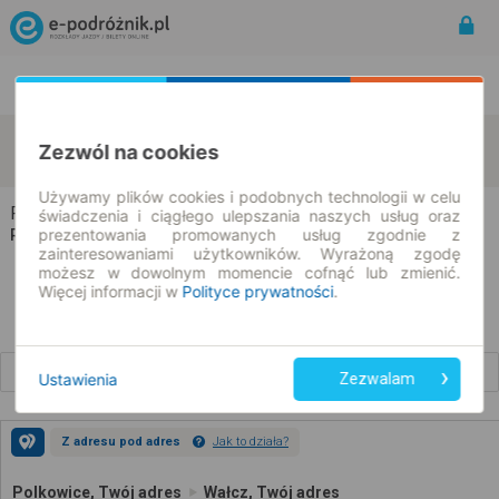
Rozkład Jazdy | Bilety
Bilety okresowe
Polkowice
Wałcz
Zezwól na cookies
zmień kryteria
11.08.2026 | -- : --
Używamy plików cookies i podobnych technologii w celu
Polkowice → Wałcz
świadczenia i ciągłego ulepszania naszych usług oraz
prezentowania promowanych usług zgodnie z
Rozkład jazdy i bilety
zainteresowaniami użytkowników. Wyrażoną zgodę
możesz w dowolnym momencie cofnąć lub zmienić.
Więcej informacji w
Polityce prywatności
.
Wcześniejsze połączenia
Ustawienia
Zezwalam
Z adresu pod adres
Jak to działa?
Polkowice, Twój adres
Wałcz, Twój adres