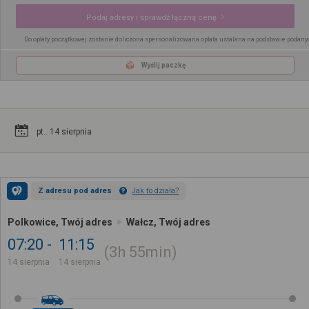
Podaj adresy i sprawdź łączną cenę
Do opłaty początkowej zostanie doliczona spersonalizowana opłata ustalana na podstawie podany
Wyślij paczkę
pt.. 14 sierpnia
Z adresu pod adres
Jak to działa?
Polkowice, Twój adres
Wałcz, Twój adres
07:20
11:15
3h
55min
14 sierpnia
14 sierpnia