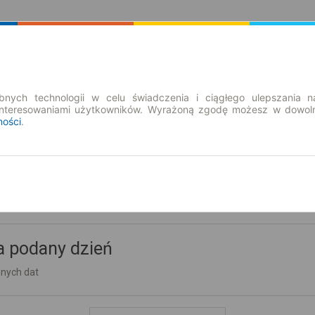
Rozkład Jazdy | Bilety
Bilety okresowe
nych technologii w celu świadczenia i ciągłego ulepszania n
interesowaniami użytkowników. Wyrażoną zgodę możesz w dowoln
ności
.
a podany dzień
nnych dat