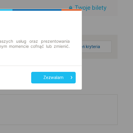
Twoje bilety
aszych usług oraz prezentowania
ym momencie cofnąć lub zmienić.
zmień kryteria
Zezwalam