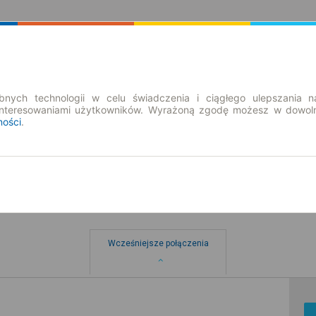
Rozkład Jazdy | Bilety
Bilety okresowe
nych technologii w celu świadczenia i ciągłego ulepszania n
interesowaniami użytkowników. Wyrażoną zgodę możesz w dowoln
ności
.
czyzna
Wcześniejsze połączenia