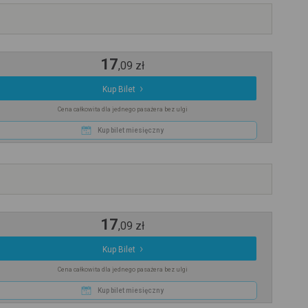
17
,
09
zł
Kup Bilet
Cena całkowita dla jednego pasażera bez ulgi
Kup bilet miesięczny
17
,
09
zł
Kup Bilet
Cena całkowita dla jednego pasażera bez ulgi
Kup bilet miesięczny