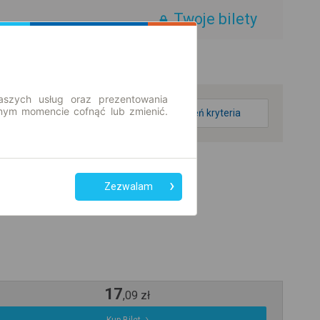
Twoje bilety
aszych usług oraz prezentowania
ym momencie cofnąć lub zmienić.
zmień kryteria
Zezwalam
17
,
09
zł