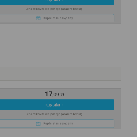
Kup Bilet
Cena całkowita dla jednego pasażera bez ulgi
Kup bilet miesięczny
17
,
09
zł
Kup Bilet
Cena całkowita dla jednego pasażera bez ulgi
Kup bilet miesięczny