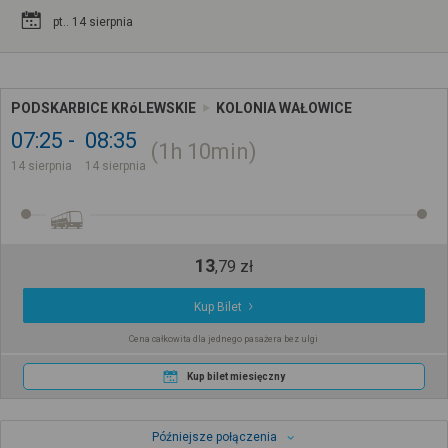
pt.. 14 sierpnia
PODSKARBICE KRóLEWSKIE
KOLONIA WAŁOWICE
07:25
08:35
1h
10min
14 sierpnia
14 sierpnia
13
,
79
zł
Kup Bilet
Cena całkowita dla jednego pasażera bez ulgi
Kup bilet miesięczny
Późniejsze połączenia