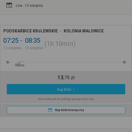
czw.. 13 sierpnia
PODSKARBICE KRóLEWSKIE
KOLONIA WAŁOWICE
07:25
08:35
1h
10min
13 sierpnia
13 sierpnia
13
,
79
zł
Kup Bilet
Cena całkowita dla jednego pasażera bez ulgi
Kup bilet miesięczny