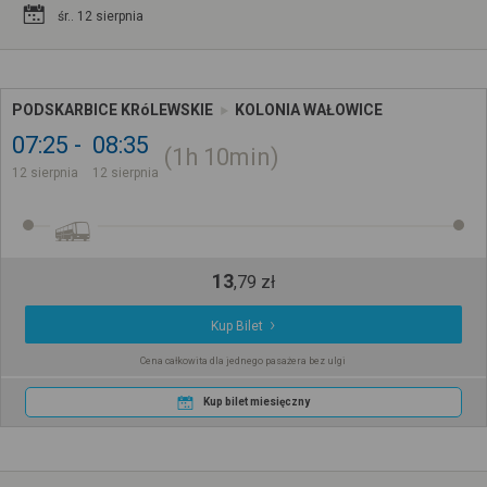
śr.. 12 sierpnia
PODSKARBICE KRóLEWSKIE
KOLONIA WAŁOWICE
07:25
08:35
1h
10min
12 sierpnia
12 sierpnia
13
,
79
zł
Kup Bilet
Cena całkowita dla jednego pasażera bez ulgi
Kup bilet miesięczny