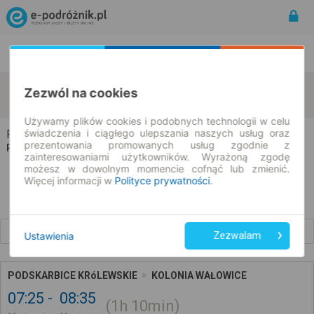
Rozkład Jazdy | Bilety
Bilety okresowe
Podskarbice Królewskie
Wałowice
Zezwól na cookies
zmień kryteria
11.08.2026 | -- : --
Używamy plików cookies i podobnych technologii w celu
świadczenia i ciągłego ulepszania naszych usług oraz
Podskarbice Królewskie → Wałowice
prezentowania promowanych usług zgodnie z
Rozkład jazdy i bilety
zainteresowaniami użytkowników. Wyrażoną zgodę
możesz w dowolnym momencie cofnąć lub zmienić.
Więcej informacji w
Polityce prywatności
.
Wcześniejsze połączenia
Ustawienia
Zezwalam
PODSKARBICE KRóLEWSKIE
KOLONIA WAŁOWICE
07:25
08:35
1h
10min