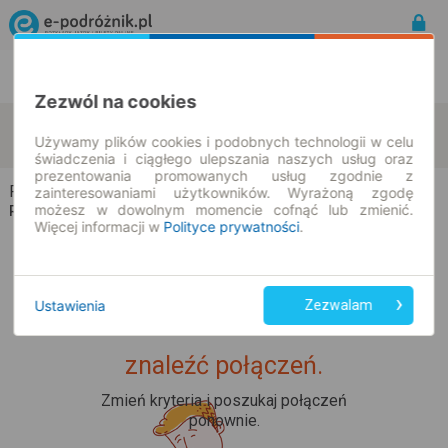
Rozkład Jazdy | Bilety
Bilety okresowe
Zezwól na cookies
Podskarbice Królewskie
Bujały
zmień kryteria
Używamy plików cookies i podobnych technologii w celu
09.08.2026 | -- : --
świadczenia i ciągłego ulepszania naszych usług oraz
prezentowania promowanych usług zgodnie z
Podskarbice Królewskie → Bujały
zainteresowaniami użytkowników. Wyrażoną zgodę
możesz w dowolnym momencie cofnąć lub zmienić.
Rozkład jazdy i bilety
Więcej informacji w
Polityce prywatności
.
Ustawienia
Zezwalam
Upss... Nie udało nam się
znaleźć połączeń.
Zmień kryteria i poszukaj połączeń
ponownie.