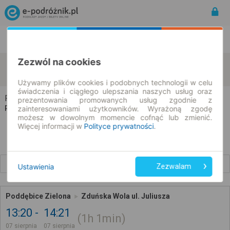
Rozkład Jazdy | Bilety
Bilety okresowe
Zezwól na cookies
Poddębice
Zduńska Wola
zmień kryteria
07.08.2026 | -- : --
Używamy plików cookies i podobnych technologii w celu
świadczenia i ciągłego ulepszania naszych usług oraz
Poddębice → Zduńska Wola
prezentowania promowanych usług zgodnie z
zainteresowaniami użytkowników. Wyrażoną zgodę
Rozkład jazdy i bilety
możesz w dowolnym momencie cofnąć lub zmienić.
Więcej informacji w
Polityce prywatności
.
Wcześniejsze połączenia
Ustawienia
Zezwalam
Poddębice Zielona
Zduńska Wola ul. Juliusza
13:20
14:21
1h
1min
07 sierpnia
07 sierpnia