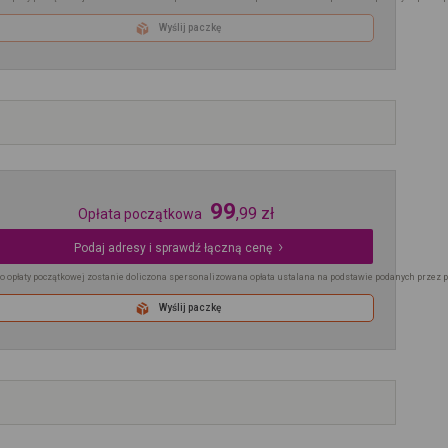
Wyślij paczkę
99
,
99
zł
Opłata początkowa
Podaj adresy i sprawdź łączną cenę
o opłaty początkowej zostanie doliczona spersonalizowana opłata ustalana na podstawie podanych przez 
Wyślij paczkę