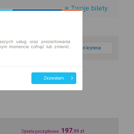
Twoje bilety
aszych usług oraz prezentowania
ym momencie cofnąć lub zmienić.
zmień kryteria
Zezwalam
197
,
99
zł
Opłata początkowa