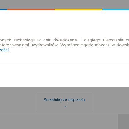
Rozkład Jazdy | Bilety
Bilety okresowe
nych technologii w celu świadczenia i ciągłego ulepszania n
interesowaniami użytkowników. Wyrażoną zgodę możesz w dowoln
ności
.
Wcześniejsze połączenia