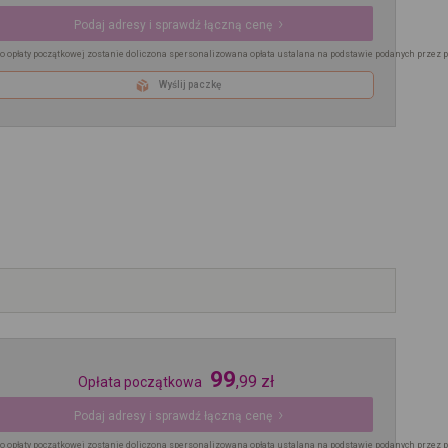
Podaj adresy i sprawdź łączną cenę
o opłaty początkowej zostanie doliczona spersonalizowana opłata ustalana na podstawie podanych przez 
Wyślij paczkę
99
,
99
zł
Opłata początkowa
Podaj adresy i sprawdź łączną cenę
o opłaty początkowej zostanie doliczona spersonalizowana opłata ustalana na podstawie podanych przez 