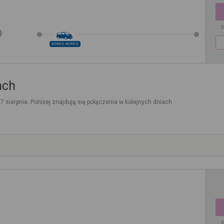
D
ADRES-ADRES
ach
. 7 sierpnia. Poniżej znajdują się połączenia w kolejnych dniach
D