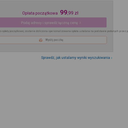
99
,
99
zł
Opłata początkowa
Podaj adresy i sprawdź łączną cenę
o opłaty początkowej zostanie doliczona spersonalizowana opłata ustalana na podstawie podanych przez 
Wyślij paczkę
Sprawdź, jak ustalamy wyniki wyszukiwania