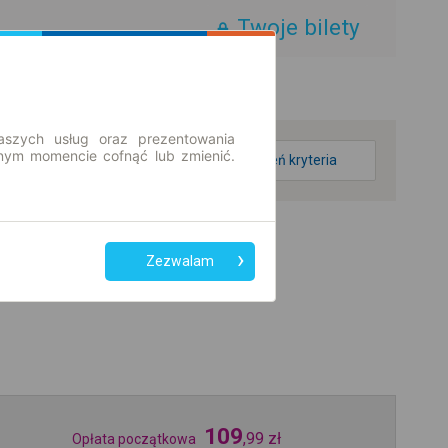
Twoje bilety
aszych usług oraz prezentowania
ym momencie cofnąć lub zmienić.
zmień kryteria
Zezwalam
109
,
99
zł
Opłata początkowa