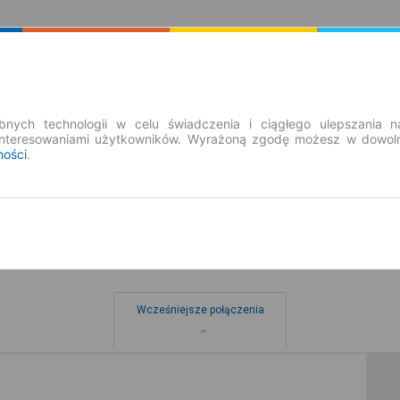
Rozkład Jazdy | Bilety
Bilety okresowe
nych technologii w celu świadczenia i ciągłego ulepszania n
interesowaniami użytkowników. Wyrażoną zgodę możesz w dowoln
ności
.
Wcześniejsze połączenia