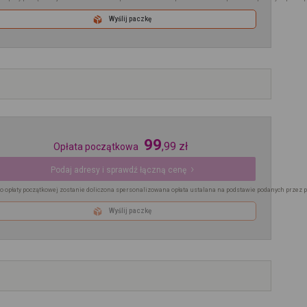
Wyślij paczkę
99
,
99
zł
Opłata początkowa
Podaj adresy i sprawdź łączną cenę
o opłaty początkowej zostanie doliczona spersonalizowana opłata ustalana na podstawie podanych przez 
Wyślij paczkę