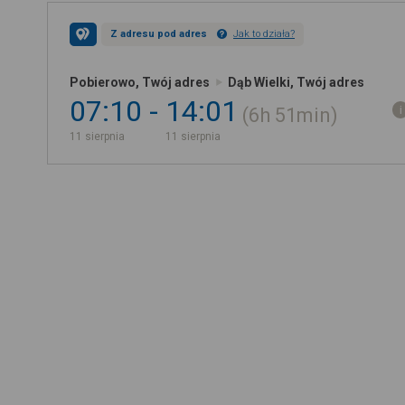
Z adresu pod adres
Jak to działa?
Pobierowo, Twój adres
Dąb Wielki, Twój adres
07:10
14:01
6h
51min
11 sierpnia
11 sierpnia