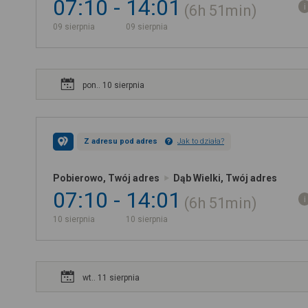
07:10
14:01
6h
51min
09 sierpnia
09 sierpnia
pon.. 10 sierpnia
Z adresu pod adres
Jak to działa?
Pobierowo, Twój adres
Dąb Wielki, Twój adres
07:10
14:01
6h
51min
10 sierpnia
10 sierpnia
wt.. 11 sierpnia