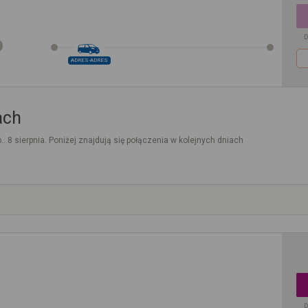
D
ADRES-ADRES
ach
.. 8 sierpnia. Poniżej znajdują się połączenia w kolejnych dniach
D