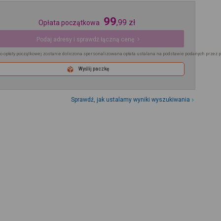
99
,
99
zł
Opłata początkowa
Podaj adresy i sprawdź łączną cenę
o opłaty początkowej zostanie doliczona spersonalizowana opłata ustalana na podstawie podanych przez 
Wyślij paczkę
Sprawdź, jak ustalamy wyniki wyszukiwania