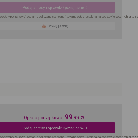
Podaj adresy i sprawdź łączną cenę
o opłaty początkowej zostanie doliczona spersonalizowana opłata ustalana na podstawie podanych przez 
Wyślij paczkę
99
,
99
zł
Opłata początkowa
Podaj adresy i sprawdź łączną cenę
o opłaty początkowej zostanie doliczona spersonalizowana opłata ustalana na podstawie podanych przez 