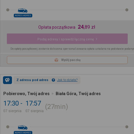
ADRES-ADRES
24
,
89
zł
Opłata początkowa
Podaj adresy i sprawdź łączną cenę
Do opłaty początkowej zostanie doliczona spersonalizowana opłata ustalana na podstawie podany
Wyślij paczkę
Z adresu pod adres
Jak to działa?
Pobierowo, Twój adres
Biała Góra, Twój adres
17:30
17:57
27min
07 sierpnia
07 sierpnia
ADRES-ADRES