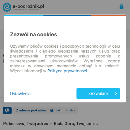
Rozkład Jazdy | Bilety
Bilety okresowe
Zezwól na cookies
Pobierowo
Biała Góra
zmień kryteria
07.08.2026 | -- : --
Używamy plików cookies i podobnych technologii w celu
świadczenia i ciągłego ulepszania naszych usług oraz
Pobierowo → Biała Góra
prezentowania promowanych usług zgodnie z
zainteresowaniami użytkowników. Wyrażoną zgodę
Rozkład jazdy i bilety
możesz w dowolnym momencie cofnąć lub zmienić.
Więcej informacji w
Polityce prywatności
.
Wcześniejsze połączenia
Ustawienia
Zezwalam
Z adresu pod adres
Jak to działa?
Pobierowo, Twój adres
Biała Góra, Twój adres