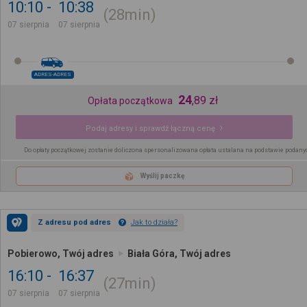
10:10
10:38
28min
07 sierpnia
07 sierpnia
ADRES-ADRES
24
,
89
zł
Opłata początkowa
Podaj adresy i sprawdź łączną cenę
Do opłaty początkowej zostanie doliczona spersonalizowana opłata ustalana na podstawie podany
Wyślij paczkę
Z adresu pod adres
Jak to działa?
Pobierowo, Twój adres
Biała Góra, Twój adres
16:10
16:37
27min
07 sierpnia
07 sierpnia