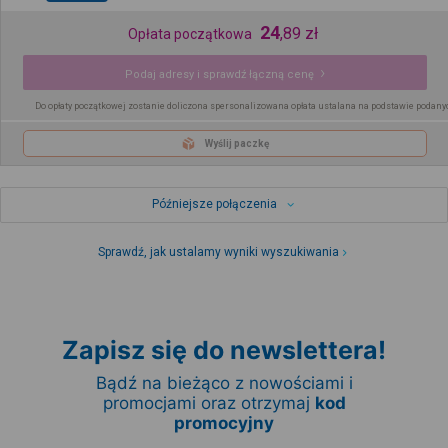
24
,
89
zł
Opłata początkowa
Podaj adresy i sprawdź łączną cenę
Do opłaty początkowej zostanie doliczona spersonalizowana opłata ustalana na podstawie podany
Wyślij paczkę
Późniejsze połączenia
Sprawdź, jak ustalamy wyniki wyszukiwania
Zapisz się do newslettera!
Bądź na bieżąco z nowościami i
promocjami oraz otrzymaj
kod
promocyjny