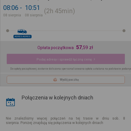
08:06
10:51
2h
45min
08 sierpnia
08 sierpnia
ADRES-ADRES
57
,
59
zł
Opłata początkowa
Podaj adresy i sprawdź łączną cenę
Do opłaty początkowej zostanie doliczona spersonalizowana opłata ustalana na podstawie podany
Wyślij paczkę
Połączenia w kolejnych dniach
Nie znaleźliśmy więcej połączeń na tej trasie w dniu sob.. 8
sierpnia. Poniżej znajdują się połączenia w kolejnych dniach