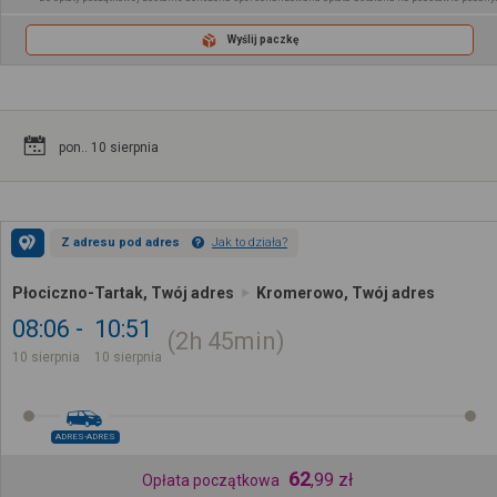
Wyślij paczkę
pon.. 10 sierpnia
Z adresu pod adres
Jak to działa?
Płociczno-Tartak, Twój adres
Kromerowo, Twój adres
08:06
10:51
2h
45min
10 sierpnia
10 sierpnia
ADRES-ADRES
62
,
99
zł
Opłata początkowa