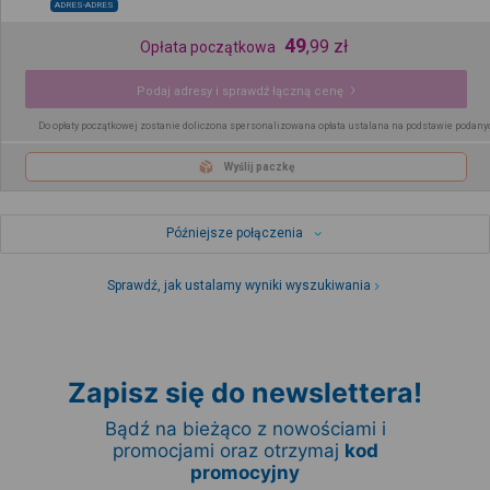
ADRES-ADRES
49
,
99
zł
Opłata początkowa
Podaj adresy i sprawdź łączną cenę
Do opłaty początkowej zostanie doliczona spersonalizowana opłata ustalana na podstawie podany
Wyślij paczkę
Późniejsze połączenia
Sprawdź, jak ustalamy wyniki wyszukiwania
Zapisz się do newslettera!
Bądź na bieżąco z nowościami i
promocjami oraz otrzymaj
kod
promocyjny