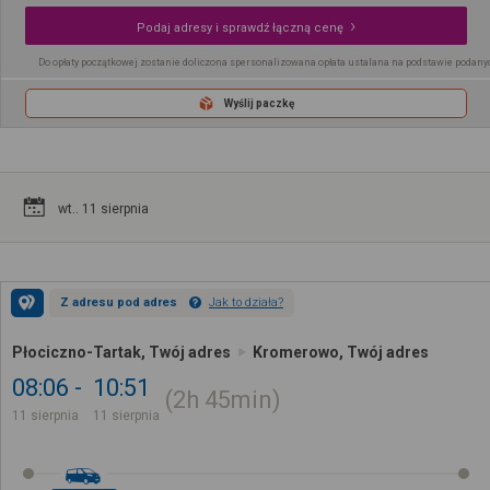
Podaj adresy i sprawdź łączną cenę
Do opłaty początkowej zostanie doliczona spersonalizowana opłata ustalana na podstawie podany
Wyślij paczkę
wt.. 11 sierpnia
Z adresu pod adres
Jak to działa?
Płociczno-Tartak, Twój adres
Kromerowo, Twój adres
08:06
10:51
2h
45min
11 sierpnia
11 sierpnia