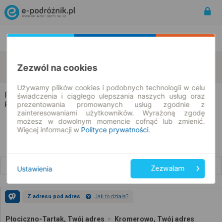
Rozkład Jazdy | Bilety
Bilety okresowe
Płociczno-Tartak
Kromerowo
Zezwól na cookies
zmień kryteria
08.08.2026 | -- : --
Używamy plików cookies i podobnych technologii w celu
Płociczno-Tartak → Kromerowo
świadczenia i ciągłego ulepszania naszych usług oraz
prezentowania promowanych usług zgodnie z
Rozkład jazdy i bilety
zainteresowaniami użytkowników. Wyrażoną zgodę
możesz w dowolnym momencie cofnąć lub zmienić.
Więcej informacji w
Polityce prywatności
.
Wcześniejsze połączenia
Ustawienia
Zezwalam
Z adresu pod adres
Jak to działa?
Płociczno-Tartak, Twój adres
Kromerowo, Twój adres