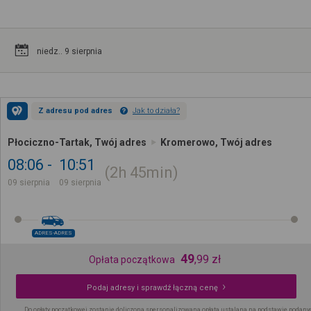
niedz.. 9 sierpnia
Z adresu pod adres
Jak to działa?
Płociczno-Tartak, Twój adres
Kromerowo, Twój adres
08:06
10:51
2h
45min
09 sierpnia
09 sierpnia
ADRES-ADRES
49
,
99
zł
Opłata początkowa
Podaj adresy i sprawdź łączną cenę
Do opłaty początkowej zostanie doliczona spersonalizowana opłata ustalana na podstawie podany