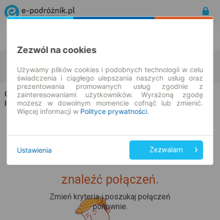
Rozkład Jazdy | Bilety
Bilety okresowe
Zezwól na cookies
Zwota
Ulm
zmień kryteria
Używamy plików cookies i podobnych technologii w celu
09.08.2026 | -- : --
świadczenia i ciągłego ulepszania naszych usług oraz
prezentowania promowanych usług zgodnie z
Champion Travel
na trasie Zwota → Ulm
zainteresowaniami użytkowników. Wyrażoną zgodę
możesz w dowolnym momencie cofnąć lub zmienić.
Wszyscy przewoźnicy
Rozkład jazdy i bilety |
Więcej informacji w
Polityce prywatności
.
Ustawienia
Zezwalam
Upss... Nie udało nam się
znaleźć połączeń.
Zmień kryteria i poszukaj połączeń
ponownie.