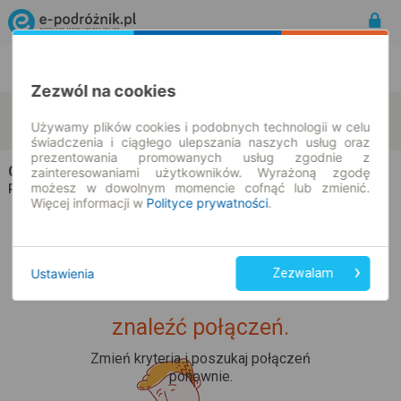
Rozkład Jazdy | Bilety
Bilety okresowe
Zezwól na cookies
Zwota
Hammelburg
zmień kryteria
Używamy plików cookies i podobnych technologii w celu
09.08.2026 | -- : --
świadczenia i ciągłego ulepszania naszych usług oraz
prezentowania promowanych usług zgodnie z
Champion Travel
na trasie Zwota → Hammelburg
zainteresowaniami użytkowników. Wyrażoną zgodę
możesz w dowolnym momencie cofnąć lub zmienić.
Wszyscy przewoźnicy
Rozkład jazdy i bilety |
Więcej informacji w
Polityce prywatności
.
Ustawienia
Zezwalam
Upss... Nie udało nam się
znaleźć połączeń.
Zmień kryteria i poszukaj połączeń
ponownie.